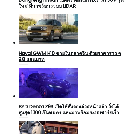
Dongfeng Nissan เปิดตัว Nissan NX7 รถ SUV รุ่น
ใหม่ ที่มาพร้อมระบบ LiDAR
Haval GWM H10 ขายในตลาดจีน ด้วยราคาราว ๆ
9.8 แสนบาท
BYD Denza Z9S เปิดให้สั่งจองล่วงหน้าแล้ว วิ่งได้
สูงสุด 1,100 กิโลเมตร และมาพร้อมระบบชาร์จเร็ว