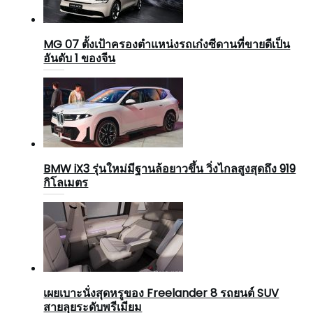
MG 07 ตั้งเป้าครองตำแหน่งรถเก๋งซีดานที่ขายดีเป็น
อันดับ 1 ของจีน
BMW iX3 รุ่นใหม่มีฐานล้อยาวขึ้น วิ่งไกลสูงสุดถึง 919
กิโลเมตร
เผยเบาะนั่งสุดหรูของ Freelander 8 รถยนต์ SUV
สายลุยระดับพรีเมียม