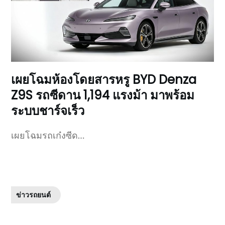
เผยโฉมห้องโดยสารหรู BYD Denza
Z9S รถซีดาน 1,194 แรงม้า มาพร้อม
ระบบชาร์จเร็ว
เผยโฉมรถเก๋งซีด…
ข่าวรถยนต์