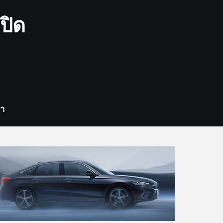
ปิด
รา