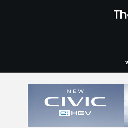
Skip
Th
to
content
ห