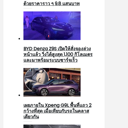
ด้วยราคาราว ๆ 9.8 แสนบาท
BYD Denza Z9S เปิดให้สั่งจองล่วง
หน้าแล้ว วิ่งได้สูงสุด 1,100 กิโลเมตร
และมาพร้อมระบบชาร์จเร็ว
เผยภายใน Xpeng G9L พื้นที่แถว 2
กว้างที่สุด เมื่อเทียบกับรถในคลาส
เดียวกัน