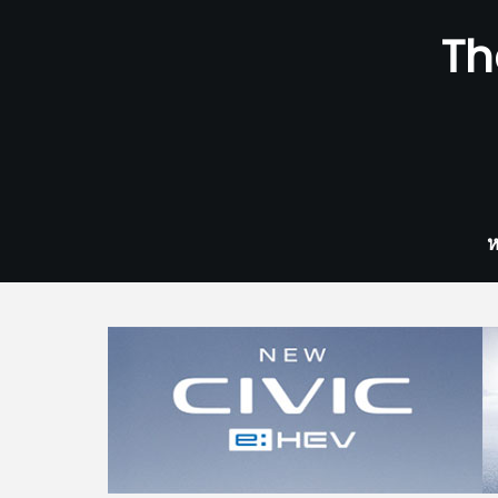
Skip
Th
to
content
ห