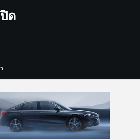
ปิด
รา