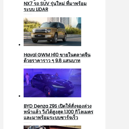
NX7 รถ SUV รุ่นใหม่ ที่มาพร้อม
ระบบ LiDAR
Haval GWM H10 ขายในตลาดจีน
ด้วยราคาราว ๆ 9.8 แสนบาท
BYD Denza Z9S เปิดให้สั่งจองล่วง
หน้าแล้ว วิ่งได้สูงสุด 1,100 กิโลเมตร
และมาพร้อมระบบชาร์จเร็ว