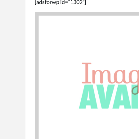
[adsforwp id=”1302″]