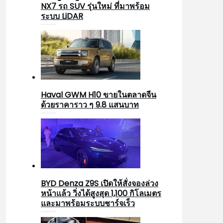
NX7 รถ SUV รุ่นใหม่ ที่มาพร้อม
ระบบ LiDAR
Haval GWM H10 ขายในตลาดจีน
ด้วยราคาราว ๆ 9.8 แสนบาท
BYD Denza Z9S เปิดให้สั่งจองล่วง
หน้าแล้ว วิ่งได้สูงสุด 1,100 กิโลเมตร
และมาพร้อมระบบชาร์จเร็ว