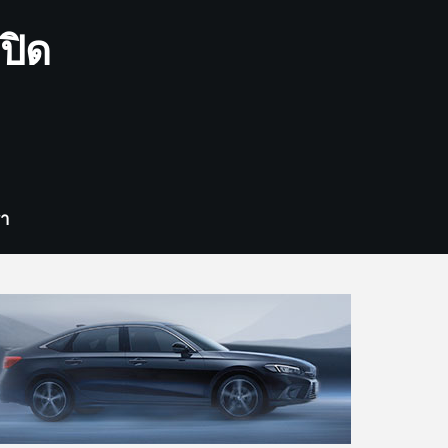
ปิด
รา