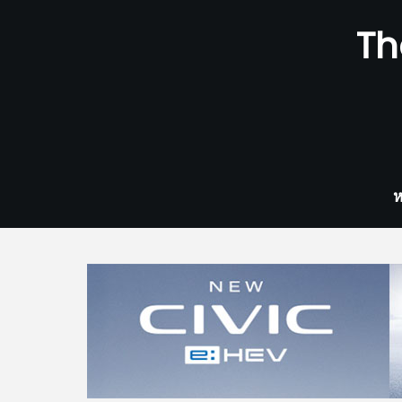
Skip
Th
to
content
ห