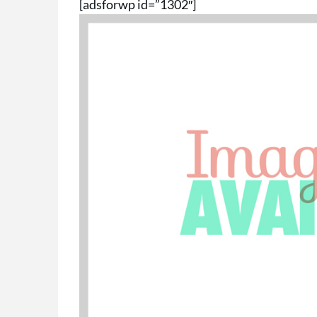
[adsforwp id=”1302″]