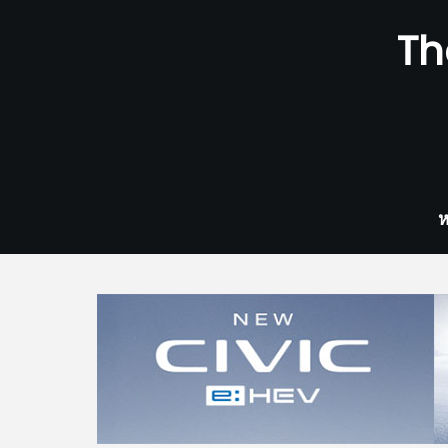
Skip
Th
to
content
ห