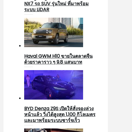
NX7 รถ SUV รุ่นใหม่ ที่มาพร้อม
ระบบ LiDAR
Haval GWM H10 ขายในตลาดจีน
ด้วยราคาราว ๆ 9.8 แสนบาท
BYD Denza Z9S เปิดให้สั่งจองล่วง
หน้าแล้ว วิ่งได้สูงสุด 1,100 กิโลเมตร
และมาพร้อมระบบชาร์จเร็ว