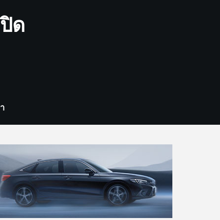
ปิด
รา