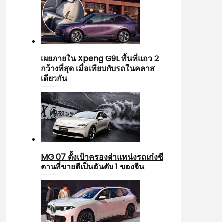
เผยภายใน Xpeng G9L พื้นที่แถว 2
กว้างที่สุด เมื่อเทียบกับรถในคลาส
เดียวกัน
MG 07 ตั้งเป้าครองตำแหน่งรถเก๋งซี
ดานที่ขายดีเป็นอันดับ 1 ของจีน