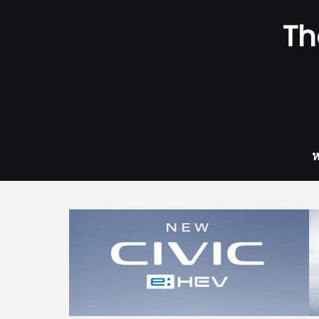
Skip
Th
to
content
ห