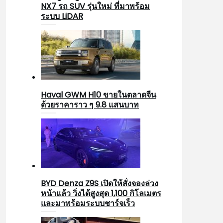
NX7 รถ SUV รุ่นใหม่ ที่มาพร้อม
ระบบ LiDAR
Haval GWM H10 ขายในตลาดจีน
ด้วยราคาราว ๆ 9.8 แสนบาท
BYD Denza Z9S เปิดให้สั่งจองล่วง
หน้าแล้ว วิ่งได้สูงสุด 1,100 กิโลเมตร
และมาพร้อมระบบชาร์จเร็ว