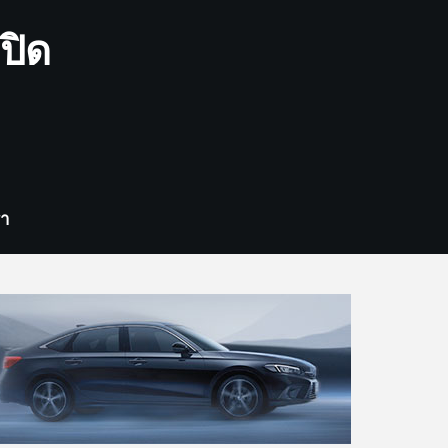
ปิด
รา