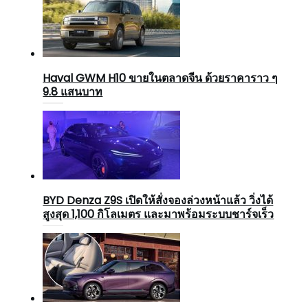
Haval GWM H10 ขายในตลาดจีน ด้วยราคาราว ๆ
9.8 แสนบาท
BYD Denza Z9S เปิดให้สั่งจองล่วงหน้าแล้ว วิ่งได้
สูงสุด 1,100 กิโลเมตร และมาพร้อมระบบชาร์จเร็ว