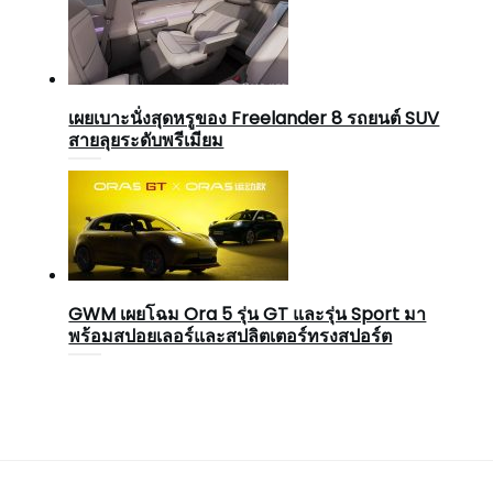
เผยเบาะนั่งสุดหรูของ Freelander 8 รถยนต์ SUV
สายลุยระดับพรีเมียม
GWM เผยโฉม Ora 5 รุ่น GT และรุ่น Sport มา
พร้อมสปอยเลอร์และสปลิตเตอร์ทรงสปอร์ต