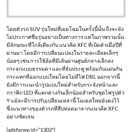
โดยตัวรถ SUV รุ่นใหม่ที่เผยโฉมในครั้งนี้นั้น ถึงจะยัง
ไม่ประกาศชื่อรุ่นอย่างเป็นทางการ แต่ในภาพรวมนั้น
มีลักษณะที่ใกล้เคียงกับ แนวคิด XFC ที่เปิดตัวเมื่อปีที่
ผ่านมา โดยมีการเปลี่ยนแปลงในรายละเอียดเล็กๆ
น้อยๆ เช่น การใช้ล้อที่มีเส้นผ่านศูนย์กลางเล็กลง
กระจกแบบธรรมดา และที่จับประตู พร้อมกับแผ่นกัน
กระแทกที่ออกแบบใหม่โดยไม่มีไฟ DRL นอกจากนี้
ยังมีการแนะนำรูปแบบใหม่สำหรับกระจังหน้าและ
กราฟิก LED ที่แตกต่างกันเล็กน้อยสำหรับชุดไฟรูปตัว
Y แม้จะมีการปรับเปลี่ยนเหล่านี้ โมเดลใหม่ยังคงไว้
ซึ่งแนวทางของตัวรถที่สืบทอดมาจากแนวคิด XFC
อย่างชัดเจน
[adsforwp id=”1302″]