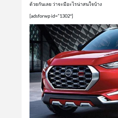
ด้วยกันเลย ว่าจะมีอะไรน่าสนใจบ้าง
[adsforwp id=”1302″]