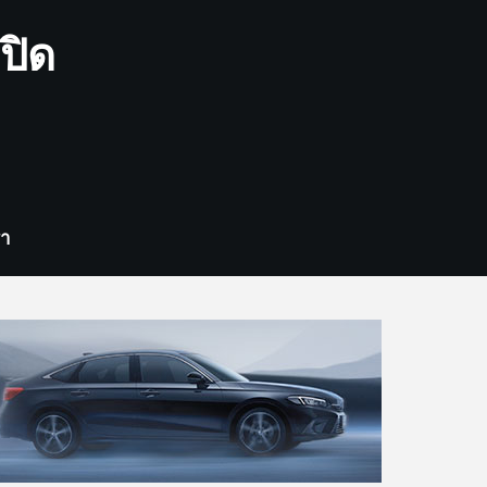
ปิด
รา