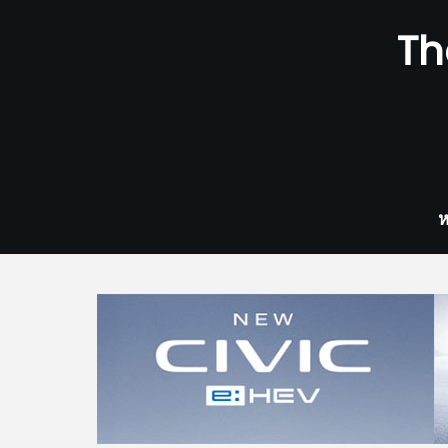
Skip
Th
to
content
ห