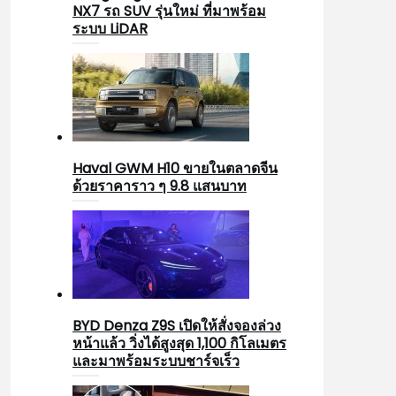
NX7 รถ SUV รุ่นใหม่ ที่มาพร้อม
ระบบ LiDAR
Haval GWM H10 ขายในตลาดจีน
ด้วยราคาราว ๆ 9.8 แสนบาท
BYD Denza Z9S เปิดให้สั่งจองล่วง
หน้าแล้ว วิ่งได้สูงสุด 1,100 กิโลเมตร
และมาพร้อมระบบชาร์จเร็ว