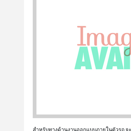
สำหรับทางด้านงานออกแบบภายในตัวรถ จะม