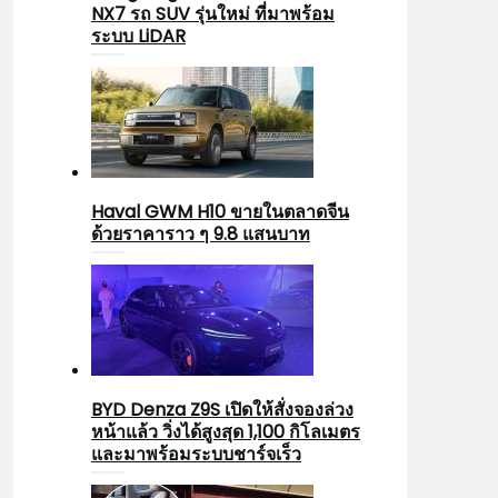
NX7 รถ SUV รุ่นใหม่ ที่มาพร้อม
ระบบ LiDAR
Haval GWM H10 ขายในตลาดจีน
ด้วยราคาราว ๆ 9.8 แสนบาท
BYD Denza Z9S เปิดให้สั่งจองล่วง
หน้าแล้ว วิ่งได้สูงสุด 1,100 กิโลเมตร
และมาพร้อมระบบชาร์จเร็ว