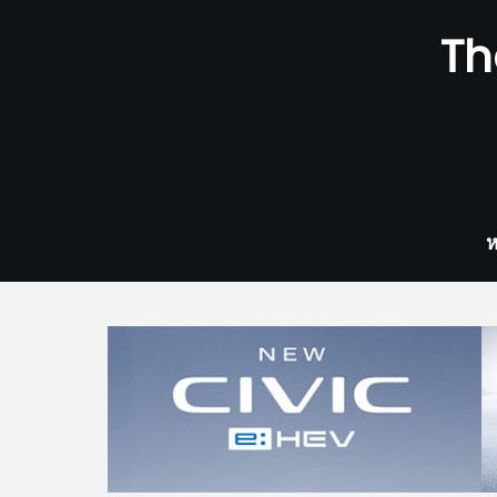
Skip
Th
to
content
ห