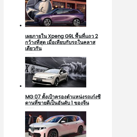
เผยภายใน Xpeng G9L พื้นที่แถว 2
กว้างที่สุด เมื่อเทียบกับรถในคลาส
เดียวกัน
MG 07 ตั้งเป้าครองตำแหน่งรถเก๋งซี
ดานที่ขายดีเป็นอันดับ 1 ของจีน