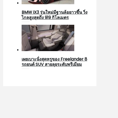
BMW iX3 รุ่นใหม่มีฐานล้อยาวขึ้น วิ่ง
ไกลสูงสุดถึง 919 กิโลเมตร
เผยเบาะนั่งสุดหรูของ Freelander 8
รถยนต์ SUV สายลุยระดับพรีเมียม