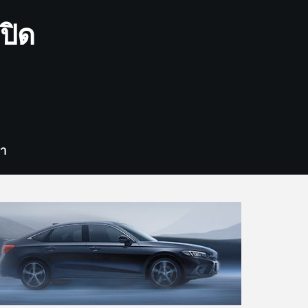
ปิด
รา