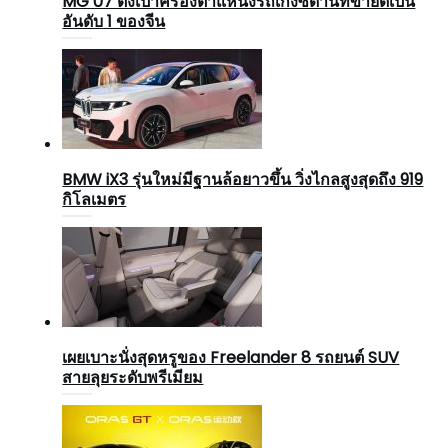
MG 07 ตั้งเป้าครองตำแหน่งรถเก๋งซีดานที่ขายดีเป็น
อันดับ 1 ของจีน
BMW iX3 รุ่นใหม่มีฐานล้อยาวขึ้น วิ่งไกลสูงสุดถึง 919
กิโลเมตร
เผยเบาะนั่งสุดหรูของ Freelander 8 รถยนต์ SUV
สายลุยระดับพรีเมียม