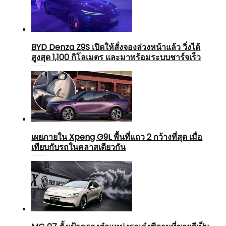
BYD Denza Z9S เปิดให้สั่งจองล่วงหน้าแล้ว วิ่งได้
สูงสุด 1,100 กิโลเมตร และมาพร้อมระบบชาร์จเร็ว
เผยภายใน Xpeng G9L พื้นที่แถว 2 กว้างที่สุด เมื่อ
เทียบกับรถในคลาสเดียวกัน