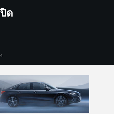
ปิด
รา