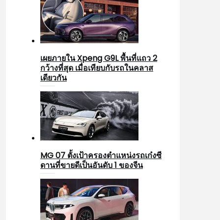
เผยภายใน Xpeng G9L พื้นที่แถว 2
กว้างที่สุด เมื่อเทียบกับรถในคลาส
เดียวกัน
MG 07 ตั้งเป้าครองตำแหน่งรถเก๋งซี
ดานที่ขายดีเป็นอันดับ 1 ของจีน