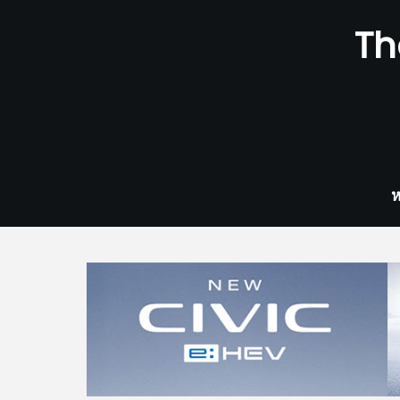
Skip
Th
to
content
ห