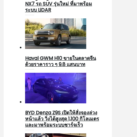
NX7 รถ SUV รุ่นใหม่ ที่มาพร้อม
ระบบ LiDAR
Haval GWM H10 ขายในตลาดจีน
ด้วยราคาราว ๆ 9.8 แสนบาท
BYD Denza Z9S เปิดให้สั่งจองล่วง
หน้าแล้ว วิ่งได้สูงสุด 1,100 กิโลเมตร
และมาพร้อมระบบชาร์จเร็ว