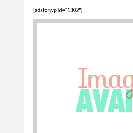
[adsforwp id=”1302″]