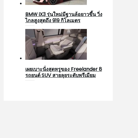
BMW iX3 รุ่นใหม่มีฐานล้อยาวขึ้น วิ่ง
ไกลสูงสุดถึง 919 กิโลเมตร
เผยเบาะนั่งสุดหรูของ Freelander 8
รถยนต์ SUV สายลุยระดับพรีเมียม