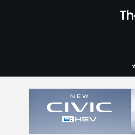
Skip
Th
to
content
ห