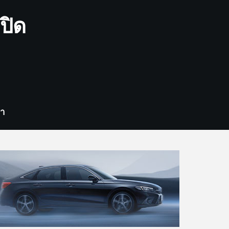
ปิด
รา