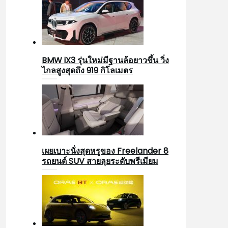
BMW iX3 รุ่นใหม่มีฐานล้อยาวขึ้น วิ่ง
ไกลสูงสุดถึง 919 กิโลเมตร
เผยเบาะนั่งสุดหรูของ Freelander 8
รถยนต์ SUV สายลุยระดับพรีเมียม