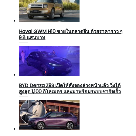
Haval GWM H10 ขายในตลาดจีน ด้วยราคาราว ๆ
9.8 แสนบาท
BYD Denza Z9S เปิดให้สั่งจองล่วงหน้าแล้ว วิ่งได้
สูงสุด 1,100 กิโลเมตร และมาพร้อมระบบชาร์จเร็ว