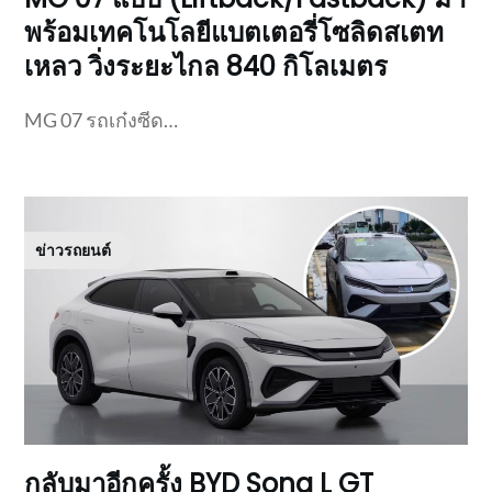
พร้อมเทคโนโลยีแบตเตอรี่โซลิดสเตท
เหลว วิ่งระยะไกล 840 กิโลเมตร
MG 07 รถเก๋งซีด…
ข่าวรถยนต์
กลับมาอีกครั้ง BYD Song L GT