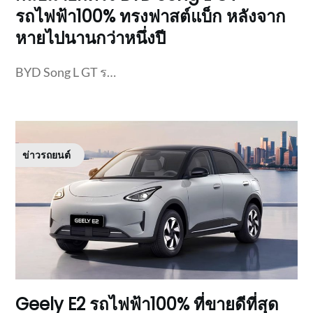
รถไฟฟ้า100% ทรงฟาสต์แบ็ก หลังจาก
หายไปนานกว่าหนึ่งปี
BYD Song L GT ร…
ข่าวรถยนต์
Geely E2 รถไฟฟ้า100% ที่ขายดีที่สุด