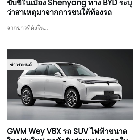
ขับขี่ในเมือง Shenyang ทาง BYD ระบุ
ว่าสาเหตุมาจากการชนใต้ท้องรถ
จากข่าวที่ดังใน…
ข่าวรถยนต์
GWM Wey V8X รถ SUV ไฟฟ้าขนาด