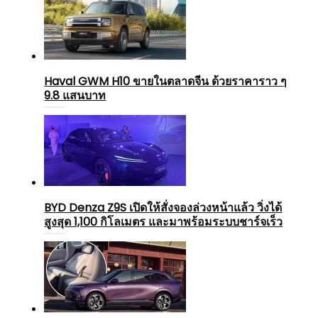
Haval GWM H10 ขายในตลาดจีน ด้วยราคาราว ๆ
9.8 แสนบาท
BYD Denza Z9S เปิดให้สั่งจองล่วงหน้าแล้ว วิ่งได้
สูงสุด 1,100 กิโลเมตร และมาพร้อมระบบชาร์จเร็ว