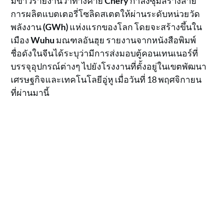
มีข่าวรายงานว่าทางค่าย
Chery
กำลังซุ่มสร้างสาย
การผลิตแบตเตอรี่โซลิดสเตตให้ผ่านระดับหน่วยวัด
พลังงาน
(GWh)
แห่งแรกของโลก โดยจะสร้างขึ้นใน
เมือง
Wuhu
มณฑลอันฮุย รายงานจากหนังสือพิมพ์
ชื่อดังในจีนได้ระบุว่ามีการส่งมอบตู้คอนเทนเนอร์ที่
บรรจุอุปกรณ์ต่างๆ ไปยังโรงงานที่ตั้งอยู่ในเขตพัฒนา
เศรษฐกิจและเทคโนโลยีอู่หู เมื่อวันที่ 18 พฤศจิกายน
ที่ผ่านมานี้