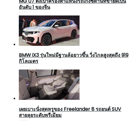
MG 07 ตั้งเป้าครองตำแหน่งรถเก๋งซีดานที่ขายดีเป็น
อันดับ 1 ของจีน
BMW iX3 รุ่นใหม่มีฐานล้อยาวขึ้น วิ่งไกลสูงสุดถึง 919
กิโลเมตร
เผยเบาะนั่งสุดหรูของ Freelander 8 รถยนต์ SUV
สายลุยระดับพรีเมียม