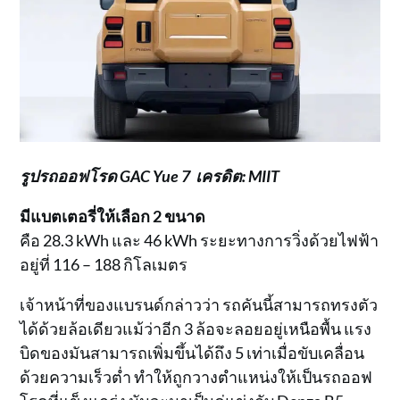
รูปรถออฟโรด GAC Yue 7 เครดิต: MIIT
มีแบตเตอรี่ให้เลือก 2 ขนาด
คือ 28.3 kWh และ 46 kWh ระยะทางการวิ่งด้วยไฟฟ้า
อยู่ที่ 116 – 188 กิโลเมตร
เจ้าหน้าที่ของแบรนด์กล่าวว่า รถคันนี้สามารถทรงตัว
ได้ด้วยล้อเดียวแม้ว่าอีก 3 ล้อจะลอยอยู่เหนือพื้น แรง
บิดของมันสามารถเพิ่มขึ้นได้ถึง 5 เท่าเมื่อขับเคลื่อน
ด้วยความเร็วต่ำ ทำให้ถูกวางตำแหน่งให้เป็นรถออฟ