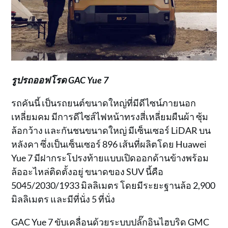
รูปรถออฟโรด GAC Yue 7
รถคันนี้ เป็นรถยนต์ขนาดใหญ่ที่มีดีไซน์ภายนอก
เหลี่ยมคม มีการดีไซส์ไฟหน้าทรงสี่เหลี่ยมผืนผ้า ซุ้ม
ล้อกว้าง และกันชนขนาดใหญ่ มีเซ็นเซอร์ LiDAR บน
หลังคา ซึ่งเป็นเซ็นเซอร์ 896 เส้นที่ผลิตโดย Huawei
Yue 7 มีฝากระโปรงท้ายแบบเปิดออกด้านข้างพร้อม
ล้ออะไหล่ติดตั้งอยู่ ขนาดของ SUV นี้คือ
5045/2030/1933 มิลลิเมตร โดยมีระยะฐานล้อ 2,900
มิลลิเมตร และมีที่นั่ง 5 ที่นั่ง
GAC Yue 7 ขับเคลื่อนด้วยระบบปลั๊กอินไฮบริด GMC