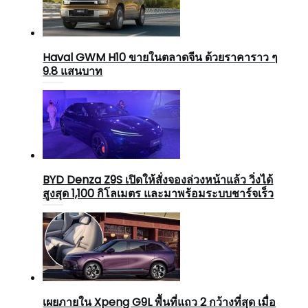
Haval GWM H10 ขายในตลาดจีน ด้วยราคาราว ๆ
9.8 แสนบาท
BYD Denza Z9S เปิดให้สั่งจองล่วงหน้าแล้ว วิ่งได้
สูงสุด 1,100 กิโลเมตร และมาพร้อมระบบชาร์จเร็ว
เผยภายใน Xpeng G9L พื้นที่แถว 2 กว้างที่สุด เมื่อ