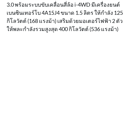
3.0 พร้อมระบบขับเคลื่อนสี่ล้อ i-4WD มีเครื่องยนต์
เบนซินเทอร์โบ 4A15J4 ขนาด 1.5 ลิตร ให้กำลัง 125
กิโลวัตต์ (168 แรงม้า) เสริมด้วยมอเตอร์ไฟฟ้า 2 ตัว
ให้พละกำลังรวมสูงสุด 400 กิโลวัตต์ (536 แรงม้า)