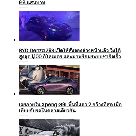
9.8 แสนบาท
BYD Denza Z9S เปิดให้สั่งจองล่วงหน้าแล้ว วิ่งได้
สูงสุด 1,100 กิโลเมตร และมาพร้อมระบบชาร์จเร็ว
เผยภายใน Xpeng G9L พื้นที่แถว 2 กว้างที่สุด เมื่อ
เทียบกับรถในคลาสเดียวกัน