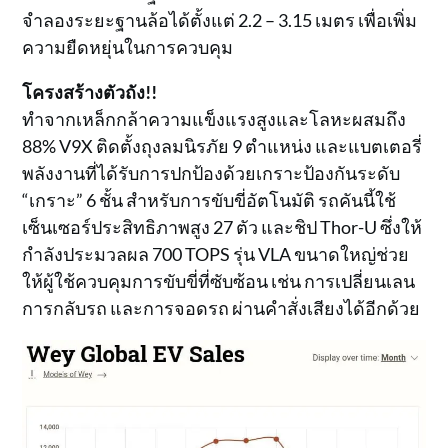
จำลองระยะฐานล้อได้ตั้งแต่ 2.2 – 3.15 เมตร เพื่อเพิ่ม
ความยืดหยุ่นในการควบคุม
โครงสร้างตัวถัง!!
ทำจากเหล็กกล้าความแข็งแรงสูงและโลหะผสมถึง
88% V9X ติดตั้งถุงลมนิรภัย 9 ตำแหน่ง และแบตเตอรี่
พลังงานที่ได้รับการปกป้องด้วยเกราะป้องกันระดับ
“เกราะ” 6 ชั้น สำหรับการขับขี่อัตโนมัติ รถคันนี้ใช้
เซ็นเซอร์ประสิทธิภาพสูง 27 ตัว และชิป Thor-U ซึ่งให้
กำลังประมวลผล 700 TOPS รุ่น VLA ขนาดใหญ่ช่วย
ให้ผู้ใช้ควบคุมการขับขี่ที่ซับซ้อน เช่น การเปลี่ยนเลน
การกลับรถ และการจอดรถ ผ่านคำสั่งเสียงได้อีกด้วย