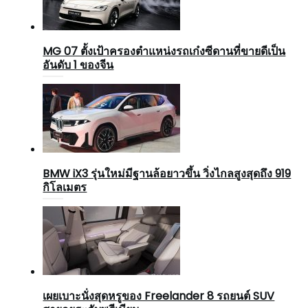
MG 07 ตั้งเป้าครองตำแหน่งรถเก๋งซีดานที่ขายดีเป็น
อันดับ 1 ของจีน
BMW iX3 รุ่นใหม่มีฐานล้อยาวขึ้น วิ่งไกลสูงสุดถึง 919
กิโลเมตร
เผยเบาะนั่งสุดหรูของ Freelander 8 รถยนต์ SUV