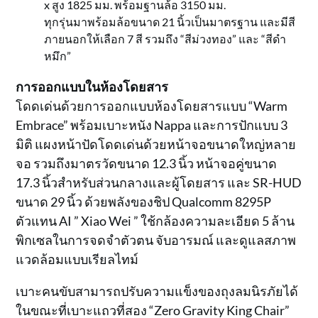
x สูง 1825 มม. พร้อมฐานล้อ 3150 มม.
ทุกรุ่นมาพร้อมล้อขนาด 21 นิ้วเป็นมาตรฐาน และมีสี
ภายนอกให้เลือก 7 สี รวมถึง “สีม่วงทอง” และ “สีดำ
หมึก”
การออกแบบในห้องโดยสาร
โดดเด่นด้วยการออกแบบห้องโดยสารแบบ “Warm
Embrace” พร้อมเบาะหนัง Nappa และการปักแบบ 3
มิติ แผงหน้าปัดโดดเด่นด้วยหน้าจอขนาดใหญ่หลาย
จอ รวมถึงมาตรวัดขนาด 12.3 นิ้ว หน้าจอคู่ขนาด
17.3 นิ้วสำหรับส่วนกลางและผู้โดยสาร และ SR-HUD
ขนาด 29 นิ้ว ด้วยพลังของชิป Qualcomm 8295P
ตัวแทน AI ” Xiao Wei ” ใช้กล้องความละเอียด 5 ล้าน
พิกเซลในการจดจำตัวตน จับอารมณ์ และดูแลสภาพ
แวดล้อมแบบเรียลไทม์
เบาะคนขับสามารถปรับความแข็งของถุงลมนิรภัยได้
ในขณะที่เบาะแถวที่สอง “Zero Gravity King Chair”