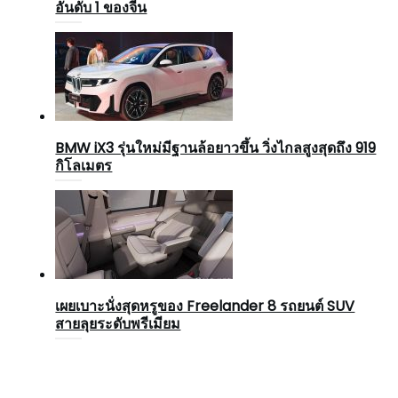
อันดับ 1 ของจีน
BMW iX3 รุ่นใหม่มีฐานล้อยาวขึ้น วิ่งไกลสูงสุดถึง 919
กิโลเมตร
เผยเบาะนั่งสุดหรูของ Freelander 8 รถยนต์ SUV
สายลุยระดับพรีเมียม