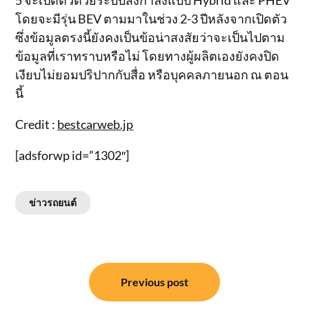
5 จะเปิดตัวด้วยระบบส่งกำลังแบบ Hybrid และ PHEV
โดยจะมีรุ่น BEV ตามมาในช่วง 2-3 ปีหลังจากเปิดตัว
ซึ่งข้อมูลตรงนี้ยังคงเป็นข้อน่าสงสัยว่าจะเป็นไปตาม
ข้อมูลที่เราทราบหรือไม่ โดยทางผู้ผลิตเองยังคงปิด
เงียบไม่ยอมปริปากกับสื่อ หรือบุคคลภายนอก ณ ตอน
นี้
Credit :
bestcarweb.jp
[adsforwp id=”1302″]
ข่าวรถยนต์
แนะแนว
Previous post
เรื่อง