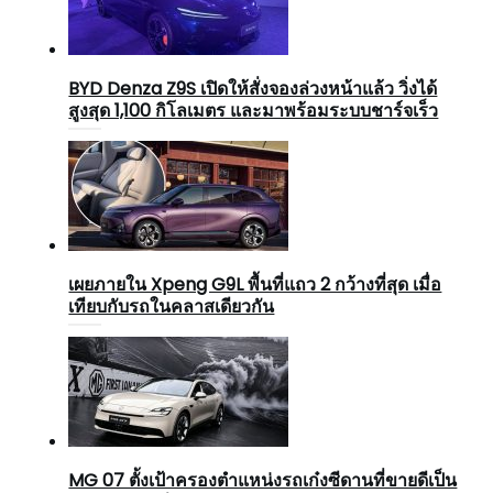
BYD Denza Z9S เปิดให้สั่งจองล่วงหน้าแล้ว วิ่งได้
สูงสุด 1,100 กิโลเมตร และมาพร้อมระบบชาร์จเร็ว
เผยภายใน Xpeng G9L พื้นที่แถว 2 กว้างที่สุด เมื่อ
เทียบกับรถในคลาสเดียวกัน
MG 07 ตั้งเป้าครองตำแหน่งรถเก๋งซีดานที่ขายดีเป็น