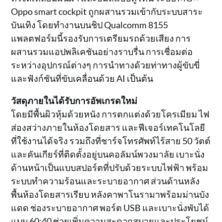
Oppo smart cockpit ถูกผสานรวมเข้ากับระบบสาระ
บันเทิง โดยทำงานบนชิป Qualcomm 8155
แพลตฟอร์มนี้รองรับการเตรียมรถด้วยเสียง การ
ผสานรวมแอปพลิเคชันอย่างราบรื่น การเชื่อมต่อ
ระหว่างอุปกรณ์ต่างๆ การนำทางด้วยท่าทางผู้ขับขี่
และฟังก์ชันที่ขับเคลื่อนด้วย AI เป็นต้น
วัสดุภายในได้รับการอัพเกรดใหม่
โดยมีพื้นผิวหุ้มด้วยหนัง การตกแต่งด้วยโครเมียม ไฟ
ส่องสว่างภายในห้องโดยสาร และฟีเจอร์เทคโนโลยี
ที่ใช้งานได้จริง รวมถึงที่ชาร์จโทรศัพท์ไร้สาย 50 วัตต์
และคันเกียร์ที่ติดตั้งอยู่บนคอลัมน์พวงมาลัย เบาะนั่ง
ด้านหน้าเป็นแบบสปอร์ตที่ปรับด้วยระบบไฟฟ้า พร้อม
ระบบทำความร้อนและระบายอากาศ ส่วนด้านหลัง
พื้นห้องโดยสารเรียบ หลังคาพาโนรามาพร้อมม่านบัง
แดด ช่องระบายอากาศ พอร์ต USB และเบาะนั่งพับได้
แบบ 60:40 ช่วยเพิ่มความสะดวกสบายและประโยชน์