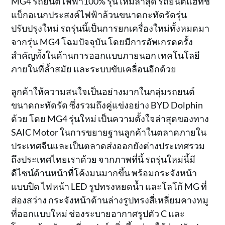
MG4 รถยนต์ไฟฟ้า100% รุ่นใหม่ล่าสุด รถยนต์แฮทช์
แบ็กอเนกประสงค์ไฟฟ้าล้วนขนาดกะทัดรัดรุ่น
ปรับปรุงใหม่ รถรุ่นนี้เป็นการยกเครื่องใหม่ทั้งหมดมา
จากรุ่น MG4 โฉมปัจจุบัน โดยมีการอัพเกรดครั้ง
สำคัญทั้งในด้านการออกแบบภายนอก เทคโนโลยี
ภายในที่ล้ำสมัย และระบบขับเคลื่อนอีกด้วย
ลูกค้าให้ความสนใจเป็นอย่างมากในกลุ่มรถยนต์
ขนาดกะทัดรัด ซึ่งรวมถึงคู่แข่งอย่าง BYD Dolphin
ด้วย โดย MG4 รุ่นใหม่ เป็นความตั้งใจล่าสุดของทาง
SAIC Motor ในการขยายฐานลูกค้าในตลาดภายใน
ประเทศจีนและเป็นตลาดส่งออกยังต่างประเทศรวม
ถึงประเทศไทยเราด้วย จากภาพที่นี้ รถรุ่นใหม่นี้มี
ดีไซน์ด้านหน้าที่โค้งมนมากขึ้น พร้อมกระจังหน้า
แบบปิด ไฟหน้า LED รูปทรงหยดน้ำ และโลโก้ MG ที่
ส่องสว่าง กระจังหน้าด้านล่างรูปทรงสี่เหลี่ยมคางหมู
ที่ออกแบบใหม่ ช่องระบายอากาศรูปตัว C และ