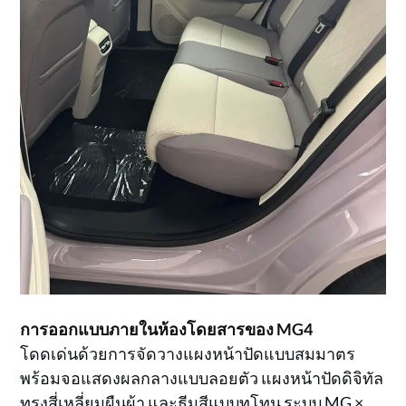
การออกแบบภายในห้องโดยสารของ MG4
โดดเด่นด้วยการจัดวางแผงหน้าปัดแบบสมมาตร
พร้อมจอแสดงผลกลางแบบลอยตัว แผงหน้าปัดดิจิทัล
ทรงสี่เหลี่ยมผืนผ้า และธีมสีแบบทูโทน ระบบ MG ×