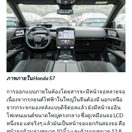
ภาพ
ภายใน Honda S7
การออกแบบภายในห้องโดยสารจะมีหน้าจอหลายจอ
เนื่องจากรถยนต์ไฟฟ้าในใหญ่ในจีนต้องมี นอกเหนือ
จากกระจกมองหลังแบบดิจิตอลแล้ว ยังมีหน้าจออิน
โฟเทนเมนต์ขนาดใหญ่ตรงกลาง ซึ่งดูเหมือนจอ LCD
หนึ่งจอ แต่จริงๆ แล้วมันเป็นหน้าจอแยกกันสองจอ คือ
หน้าจอด้านล่างขนาด 10 นิ้ว และด้านบนขนาด 12.8