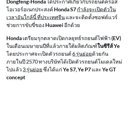
Dongfeng-Honda
ได้ประกาศเกี่ยวกับรถยนต์ครอส
โอเวอร์อเนกประสงค์
Honda S7
กำลังจะเปิดตัวใน
เวลาอันใกล้นี้ ที่ประเทศจีน
และจะติดตั้งซอฟต์แวร์
ช่วยการขับขี่ของ
Huawei
อีกด้วย
Honda
เตรียมรุกตลาดเปิดกลยุทธ์รถยนต์ไฟฟ้า
(EV)
ในเดือนเมษายนปีที่แล้วภายใต้ผลิตภัณฑ์
ในซีรีส์ Ye
โดยประกาศจะเปิดตัวรถยนต์
6 รุ่นย่อย
ด้วยกัน
ภายในปี 2570 ทางบริษัทได้เปิดตัวรถยนต์โมเดลใหม่
ไปแล้ว
3 รุ่นย่อย
ซึ่งได้แก่
Ye S7, Ye P7
และ
Ye GT
concept