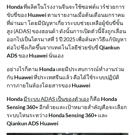
Honda
ที่ผลิตในโรงงานจีนจะใช้ซอฟต์แวร์ช่วยการ
ขับขี่ของ
Huawei
ตามรายงานเมื่อต้นเดือนมกราคม
ที่ผ่านมา โดยมีปัญหาเกี่ยวระบบช่วยเหลือผู้ขับขี่ขั้น
สูง (ADAS) ของฮอนด้า ดังนั้นการเปิดตัวนี้จึงถูกเลื่อน
ออกไปเป็นไตรมาสที่ 1 ปี 2025 เพื่อค้นหาวิธีแก้ปัญหา
ต่อไป ซึ่งเกิดขึ้นจากเทคโนโลยีช่วยขับขี่
Qiankun
ADS
ของ
Huawei
นั่นเอง
อย่างไรก็ตาม
Honda
เคยมีประสบการณ์ทำงานร่วม
กับ
Huawei
ที่ประเทศจีนแล้ว คือได้ใช้ระบบปฏิบัติ
การภายในห้องโดยสารของ
Huawei
Honda
มีระบบ ADAS เป็นของตัวเอง
ก็คือ
Honda
Sensing 360+
อีกด้วยและเป้าหมายสำคัญคือจะเลือก
ระบบไหนระหว่าง
Honda Sensing 360+
และ
Qiankun ADS Huawei