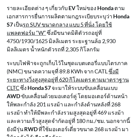
รายละเอียดต่าง ๆ เกี่ยวกับ
EV
ใหม่ของ
Honda
ตาม
เอกสารการยื่นการผลิตตามกฎระเบียบระบุว่า
Honda
S7
เป็น
รถ SUV ขนาดกลาง แบบ 5 ที่นั่ง โดยใช้
แพลตฟอร์ม “W”
ซึ่งมีขนาดมิติตัวรถอยู่ที่
4750/1930/1625 มิลลิเมตร ระยะฐานล้อ 2,930
มิลลิเมตร น้ำหนักตัวรถที่ 2,305 กิโลกรัม
ระบบไฟฟ้าจะถูกเก็บไว้ในชุดแบตเตอรี่แบบไตรภาค
(NMC) ขนาดความจุที่ 89.8 KWh จาก CATL
ซึ่งมี
ระยะทางวิ่งสูงสุดอยู่ที่ 620 กิโลเมตร ตามมาตราฐาน
CLTC
ซึ่ง
Honda S7
จะมาให้ระบบขับเคลื่อนแบบ
AWD
ขับเคลื่อนด้วยมอเตอร์คู่ โดยมอเตอร์ด้านหน้า
ให้พละกำลัง 201 แรงม้า และกำลังด้านหลังที่ 268
แรงม้า ทำให้มีพละกำลังรวมสูงสุดอยู่ที่ 469 แรงม้า
และความเร็วสูงสุดจำกัดอยู่ที่ 180 กม./ชม. นอกจากนี้
ยังมีรุ่น
RWD
ที่ใช้มอเตอร์เดี่ยวขนาด 268 แรงม้า มา