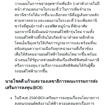
วางแผนในการขยายจุดชาร์จเพิ่มอีก 1 เท่าตัวภายในปี
หน้า ส่วนแผนงานในระยะที่ 2 ในการเพิ่มจำนวน
สถานีชาร์จให้มากขึ้น จะเลือกสถานีที่อยู่เส้นทางหลัก
ตามทางหลวง และแผนงานในระยะที่ 3 จะเพิ่มสถานี
ชาร์จที่ศูนย์การค้า ออฟฟิศ หมู่บ้าน ที่พักอาศัย
นอกจากนี้ ยังมีแผนนำรถยนต์ไฟฟ้ารุ่นใหม่ รวมทั้ง
รถยนต์ไฟฟ้าปลั๊กอินไฮบริดเข้ามาทำตลาดอีกด้วย
โดยเอ็มจีมุ่งหวังให้เกิดการบูรณาการและพร้อมที่จะ
สนับสนุนความร่วมมือกับทุกหน่วยงานที่เกี่ยวข้อง
เพื่อให้สังคมยานยนต์ไฟฟ้าไทยเติบโตมากขึ้น พร้อม
นำเสนอให้รัฐบาลช่วยผลักดันเรื่องสิทธิพิเศษด้านภาษี
หรือการลงทุน รวมถึงการมอบสิทธิพิเศษให้กับผู้ซื้อ
รถยนต์ไฟฟ้ามากขึ้น
นายโชคดี แก้วแสง รองเลขาธิการคณะกรรมการส่ง
เสริมการลงทุน (
BOI)
ในปี พ.ศ. 2560 BOI เตรียมการลงทุนเรื่องนโยบายการ
ลงทุนรถยนต์พลังงานไฟฟ้า ครอบคลุมทุกเรื่องการ