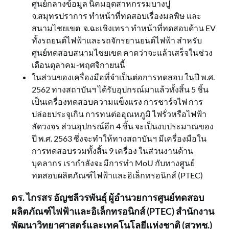
ศูนย์กลางข้อมูล นิคมอุตสาหกรรมบางปู
จ.สมุทรปราการ ทำหน้าที่ทดสอบเรื่องมลพิษ และ
สนามไชยเขต จ.ฉะเชิงเทรา ทำหน้าที่ทดสอบด้าน EV
ทั้งรถยนต์ไฟฟ้าและรถจักรยานยนต์ไฟฟ้า สำหรับ
ศูนย์ทดสอบสนามไชยเขต คาดว่าจะแล้วเสร็จในช่วง
เดือนตุลาคม-พฤศจิกายนนี้
ในส่วนของเครื่องมือที่จำเป็นต่อการทดสอบ ในปี พ.ศ.
2562 ทางสถาบันฯ ได้รับอุปกรณ์มาแล้วทั้งสิ้น 5 ชิ้น
เป็นเครื่องทดสอบความแข็งแรง การชาร์จไฟ การ
ปล่อยประจุเกิน การทนต่ออุณหภูมิ ไฟรั่วหรือไฟฟ้า
ลัดวงจร ส่วนอุปกรณ์อีก 4 ชิ้น จะเป็นงบประมาณของ
ปี พ.ศ. 2563 ซึ่งจะทำให้ทางสถาบันฯ มีเครื่องมือใน
การทดสอบรวมทั้งสิ้น 9 เครื่อง ในส่วนงานด้าน
บุคลากร เรากำลังจะมีการทำ MoU กับทางศูนย์
ทดสอบผลิตภัณฑ์ไฟฟ้าและอิเล็กทรอนิกส์ (PTEC)
ดร. ไกรสร อัญชลีวรพันธุ์ ผู้อำนวยการศูนย์ทดสอบ
ผลิตภัณฑ์ไฟฟ้าและอิเล็กทรอนิกส์ (
PTEC) สำนักงาน
พัฒนาวิทยาศาสตร์และเทคโนโลยีแห่งชาติ (สวทช.)