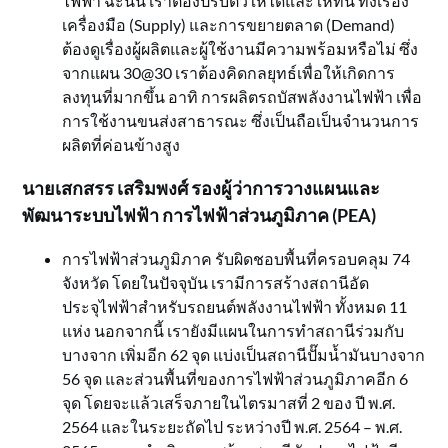
ไฟฟ้า ฉะนั้น เราต้องปรับตัวให้ได้และให้ทัน ทั้งเรื่อง
เครื่องมือ (Supply) และการขยายตลาด (Demand)
ต้องดูเรื่องผู้ผลิตและผู้ใช้งานมีความพร้อมหรือไม่ ซึ่ง
จากแผน 30@30 เราต้องคิดกลยุทธ์เพื่อให้เกิดการ
ลงทุนที่มากขึ้น อาทิ การผลิตรถบัสพลังงานไฟฟ้า เพื่อ
การใช้งานขนส่งสาธารณะ ซึ่งเป็นถือเป็นจำนวนการ
ผลิตที่ค่อนข้างสูง
นายเสกสรร เสริมพงศ์ รองผู้ว่าการวางแผนและ
พัฒนาระบบไฟฟ้า การไฟฟ้าส่วนภูมิภาค (
PEA)
การไฟฟ้าส่วนภูมิภาค รับผิดชอบพื้นที่ครอบคลุม 74
จังหวัด โดยในปัจจุบัน เรามีการสร้างสถานีอัด
ประจุไฟฟ้าสำหรับรถยนต์พลังงานไฟฟ้า ทั้งหมด 11
แห่ง นอกจากนี้ เรายังมีแผนในการทำสถานีร่วมกับ
บางจาก เพิ่มอีก 62 จุด แบ่งเป็นสถานีปั๊มน้ำมันบางจาก
56 จุด และส่วนพื้นที่ของการไฟฟ้าส่วนภูมิภาคอีก 6
จุด โดยจะแล้วเสร็จภายในไตรมาสที่ 2 ของ ปี พ.ศ.
2564 และในระยะถัดไป ระหว่างปี พ.ศ. 2564 – พ.ศ.