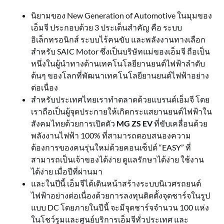
นิยามของ New Generation of Automotive ในมุมของ
เอ็มจี ประกอบด้วย 3 ประเด็นสำคัญ คือ ระบบ
อิเล็กทรอนิกส์ ระบบไร้คนขับ และพลังงานทางเลือก
สำหรับ SAIC Motor ซึ่งเป็นบริษัทแม่ของเอ็มจี ถือเป็น
หนึ่งในผู้นำทางด้านเทคโนโลยียานยนต์ไฟฟ้าลำดับ
ต้นๆ ของโลกที่พัฒนาเทคโนโลยียานยนต์ไฟฟ้าอย่าง
ต่อเนื่อง
สำหรับประเทศไทยเราทำตลาดด้วยแบรนด์เอ็มจี โดย
เราถือเป็นผู้จุดประกายให้เกิดกระแสยานยนต์ไฟฟ้าใน
สังคมไทยด้วยการเปิดตัว
MG ZS EV
ที่ขับเคลื่อนด้วย
พลังงานไฟฟ้า 100% ที่สามารถตอบสนองความ
ต้องการของคนรุ่นใหม่ด้วยคอนเซ็ปต์ “EASY” ที่
สามารถเป็นเจ้าของได้ง่าย ดูแลรักษาได้ง่าย ใช้งาน
ได้ง่าย เมื่อปีที่ผ่านมา
และในปีนี้ เอ็มจีได้เดินหน้าสร้างระบบนิเวศรถยนต์
ไฟฟ้าอย่างต่อเนื่องด้วยการลงทุนติดตั้งจุดชาร์จในรูป
แบบ DC โดยภายในปีนี้ จะมีจุดชาร์จจำนวน 100 แห่ง
ในโชว์รูมและศูนย์บริการเอ็มจีทั่วประเทศ และ