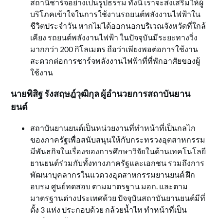
สถานีชาร์จอย่างเป็นรูปธรรม ทั้งนี้ เราจะส่งเสริมให้ผู้
บริโภคเข้าใจในการใช้งานรถยนต์พลังงานไฟฟ้าใน
ชีวิตประจำวัน หากไม่ได้ออกนอกบริเวณจังหวัดที่ใกล้
เคียง รถยนต์พลังงานไฟฟ้า ในปัจจุบันมีระยะทางวิ่ง
มากกว่า 200 กิโลเมตร ถือว่าเพียงพอต่อการใช้งาน
สะดวกต่อการชาร์จพลังงานไฟฟ้าที่ที่พักอาศัยของผู้
ใช้งาน
นายพิสิฐ รังสฤษฎ์วุฒิกุล ผู้อำนวยการสถาบันยาน
ยนต์
สถาบันยานยนต์เป็นหน่วยงานที่ทำหน้าที่เป็นกลไก
ของภาครัฐเพื่อสนับสนุนให้กับกระทรวงอุตสาหกรรม
มีพันธกิจในเรื่องของการศึกษาวิจัยในด้านเทคโนโลยี
ยานยนต์ร่วมกับทั้งทางภาครัฐและเอกชน รวมถึงการ
พัฒนาบุคลากรในแวดวงอุตสาหกรรมยานยนต์ ฝึก
อบรม ศูนย์ทดสอบ ตามมาตรฐาน มอก. และตาม
มาตรฐานต่างประเทศด้วย ปัจจุบันสถาบันยานยนต์มีที่
ตั้ง 3 แห่ง ประกอบด้วย กล้วยน้ำไท ทำหน้าที่เป็น