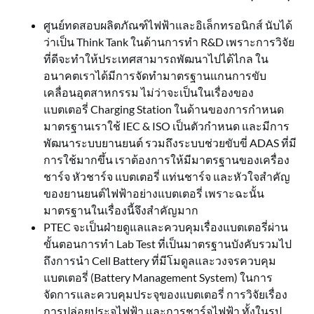
ศูนย์ทดสอบผลิตภัณฑ์ไฟฟ้าและอิเล็กทรอนิกส์ นับได้
ว่าเป็น Think Tank ในด้านการทำ R&D เพราะการวิจัย
ที่ดีจะทำให้ประเทศสามารถพัฒนาไปได้ไกล ใน
อนาคตเราได้มีการจัดทำมาตรฐานแกนการขับ
เคลื่อนอุตสาหกรรม ไม่ว่าจะเป็นในเรื่องของ
แบตเตอรี่ Charging Station ในด้านของการกำหนด
มาตรฐานเราใช้ IEC & ISO เป็นตัวกำหนด และมีการ
พัฒนาระบบยานยนต์ รวมถึงระบบช่วยขับขี่ ADAS ที่มี
การใช้มากขึ้น เราต้องการให้มีมาตรฐานของเครื่อง
ชาร์จ หัวชาร์จ แบตเตอรี่ แท่นชาร์จ และหัวใจสำคัญ
ของยานยนต์ไฟฟ้าอย่างแบตเตอรี่ เพราะฉะนั้น
มาตรฐานในเรื่องนี้จึงสำคัญมาก
PTEC จะเป็นฝ่ายดูแลและควบคุมเรื่องแบตเตอรี่ผ่าน
ขั้นตอนการทำ Lab Test ที่เป็นมาตรฐานบังคับรวมไป
ถึงการนำ Cell Battery ที่มีโมดูลและวงจรควบคุม
แบตเตอรี่ (Battery Management System) ในการ
จัดการและควบคุมประจุของแบตเตอรี่ การวิจัยเรื่อง
การปล่อยประจุไฟฟ้า และการชาร์จไฟฟ้า ทั้งในรูป