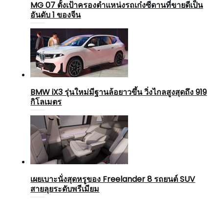
MG 07 ตั้งเป้าครองตำแหน่งรถเก๋งซีดานที่ขายดีเป็น
อันดับ 1 ของจีน
BMW iX3 รุ่นใหม่มีฐานล้อยาวขึ้น วิ่งไกลสูงสุดถึง 919
กิโลเมตร
เผยเบาะนั่งสุดหรูของ Freelander 8 รถยนต์ SUV
สายลุยระดับพรีเมียม