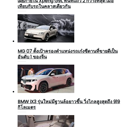
เผยภายใน Xpeng G9L พื้นที่แถว 2 กว้างที่สุด เมื่อ
เทียบกับรถในคลาสเดียวกัน
MG 07 ตั้งเป้าครองตำแหน่งรถเก๋งซีดานที่ขายดีเป็น
อันดับ 1 ของจีน
BMW iX3 รุ่นใหม่มีฐานล้อยาวขึ้น วิ่งไกลสูงสุดถึง 919
กิโลเมตร