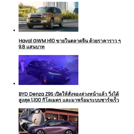
Haval GWM H10 ขายในตลาดจีน ด้วยราคาราว ๆ
9.8 แสนบาท
BYD Denza Z9S เปิดให้สั่งจองล่วงหน้าแล้ว วิ่งได้
สูงสุด 1,100 กิโลเมตร และมาพร้อมระบบชาร์จเร็ว