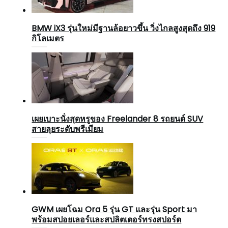
BMW iX3 รุ่นใหม่มีฐานล้อยาวขึ้น วิ่งไกลสูงสุดถึง 919
กิโลเมตร
เผยเบาะนั่งสุดหรูของ Freelander 8 รถยนต์ SUV
สายลุยระดับพรีเมียม
GWM เผยโฉม Ora 5 รุ่น GT และรุ่น Sport มา
พร้อมสปอยเลอร์และสปลิตเตอร์ทรงสปอร์ต