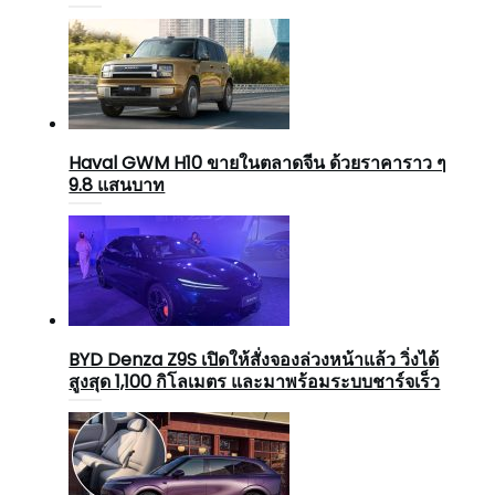
Haval GWM H10 ขายในตลาดจีน ด้วยราคาราว ๆ
9.8 แสนบาท
BYD Denza Z9S เปิดให้สั่งจองล่วงหน้าแล้ว วิ่งได้
สูงสุด 1,100 กิโลเมตร และมาพร้อมระบบชาร์จเร็ว