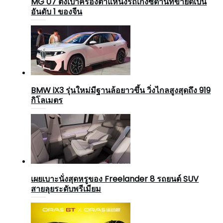
MG 07 ตั้งเป้าครองตำแหน่งรถเก๋งซีดานที่ขายดีเป็น
อันดับ 1 ของจีน
BMW iX3 รุ่นใหม่มีฐานล้อยาวขึ้น วิ่งไกลสูงสุดถึง 919
กิโลเมตร
เผยเบาะนั่งสุดหรูของ Freelander 8 รถยนต์ SUV
สายลุยระดับพรีเมียม