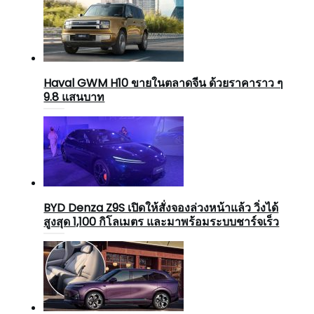
Haval GWM H10 ขายในตลาดจีน ด้วยราคาราว ๆ
9.8 แสนบาท
BYD Denza Z9S เปิดให้สั่งจองล่วงหน้าแล้ว วิ่งได้
สูงสุด 1,100 กิโลเมตร และมาพร้อมระบบชาร์จเร็ว