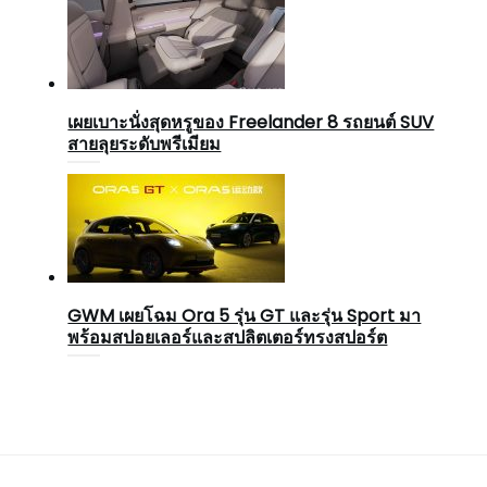
เผยเบาะนั่งสุดหรูของ Freelander 8 รถยนต์ SUV
สายลุยระดับพรีเมียม
GWM เผยโฉม Ora 5 รุ่น GT และรุ่น Sport มา
พร้อมสปอยเลอร์และสปลิตเตอร์ทรงสปอร์ต