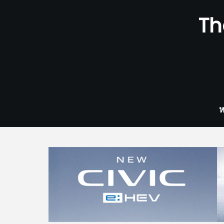
Skip
Th
to
content
ห