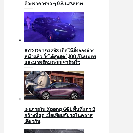
ด้วยราคาราว ๆ 9.8 แสนบาท
BYD Denza Z9S เปิดให้สั่งจองล่วง
หน้าแล้ว วิ่งได้สูงสุด 1,100 กิโลเมตร
และมาพร้อมระบบชาร์จเร็ว
เผยภายใน Xpeng G9L พื้นที่แถว 2
กว้างที่สุด เมื่อเทียบกับรถในคลาส
เดียวกัน