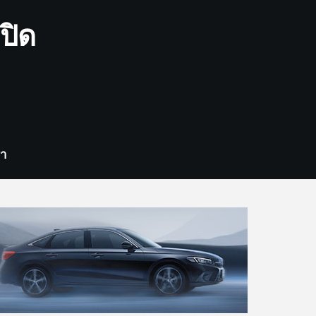
ปิด
รา