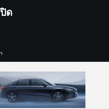
ปิด
รา