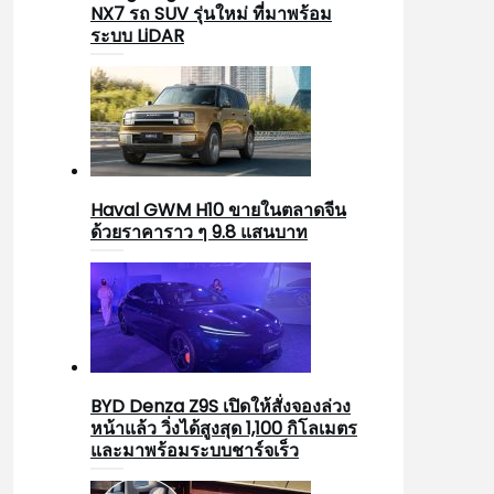
NX7 รถ SUV รุ่นใหม่ ที่มาพร้อม
ระบบ LiDAR
Haval GWM H10 ขายในตลาดจีน
ด้วยราคาราว ๆ 9.8 แสนบาท
BYD Denza Z9S เปิดให้สั่งจองล่วง
หน้าแล้ว วิ่งได้สูงสุด 1,100 กิโลเมตร
และมาพร้อมระบบชาร์จเร็ว