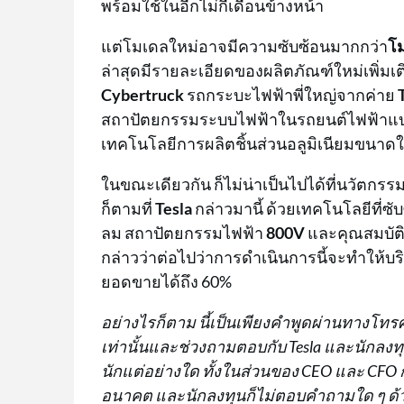
พร้อมใช้ในอีกไม่กี่เดือนข้างหน้า
แต่โมเดลใหม่อาจมีความซับซ้อนมากกว่า
โ
ล่าสุดมีรายละเอียดของผลิตภัณฑ์ใหม่เพิ่มเ
Cybertruck
รถกระบะไฟฟ้าพี่ใหญ่จากค่าย
สถาปัตยกรรมระบบไฟฟ้าในรถยนต์ไฟฟ้าแ
เทคโนโลยีการผลิตชิ้นส่วนอลูมิเนียมขนาด
ในขณะเดียวกัน ก็ไม่น่าเป็นไปได้ที่นวัต
ก็ตามที่
Tesla
กล่าวมานี้ ด้วยเทคโนโลยีที่ซ
ลม สถาปัตยกรรมไฟฟ้า
800V
และคุณสมบัติอ
กล่าวว่าต่อไปว่าการดำเนินการนี้จะทำให้บริษ
ยอดขายได้ถึง 60%
อย่างไรก็ตาม นี้เป็นเพียงคำพูดผ่านทางโทรศั
เท่านั้นและช่วงถามตอบกับ Tesla และนักลงท
นักแต่อย่างใด ทั้งในส่วนของ CEO และ CFO 
อนาคต และนักลงทุนก็ไม่ตอบคำถามใด ๆ ด้ว