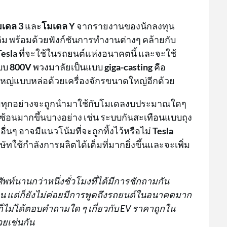
มเดล 3
และ
โมเดล Y
จากรายงานของนักลงทุน
ติม พร้อมด้วยฟังก์ชันการทำงานต่างๆ คล้ายกับ
Tesla
ที่จะใช้ในรถยนต์แห่งอนาคตนี้ และจะใช้
บบ
800V
พวงมาลัยเป็นแบบ
giga-casting
คือ
ใหญ่แบบหล่อด้วยเครื่องจักรขนาดใหญ่อีกด้วย
กรรมทุกอย่างจะถูกนำมาใช้กับโมเดลงบประมาณใดๆ
ับซ้อนมากขึ้นบางอย่าง เช่น ระบบกันสะเทือนแบบถุง
ื่นๆ อาจมีแนวโน้มที่จะถูกทิ้งไว้หรือไม่
Tesla
ัทใช้กำลังการผลิตได้เต็มที่มากยิ่งขึ้นและจะเพิ่ม
พท์นานกว่าหนึ่งชั่วโมงที่ได้มีการชักถามกัน
ุน แต่ก็ยังไม่ค่อยมีการพูดถึงรถยนต์ในอนาคตมาก
ก็ไม่ได้ตอบคำถามใด ๆ เกี่ยวกับ EV ราคาถูกใน
ยเช่นกัน