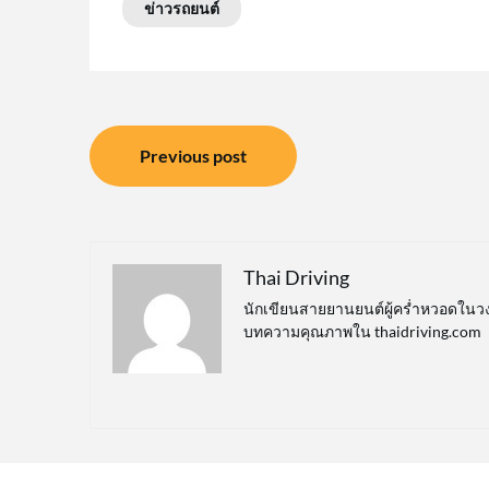
ข่าวรถยนต์
แนะแนว
Previous post
เรื่อง
Thai Driving
นักเขียนสายยานยนต์ผู้คร่ำหวอดในวง
บทความคุณภาพใน thaidriving.com