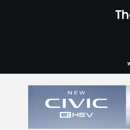
Skip
Th
to
content
ห