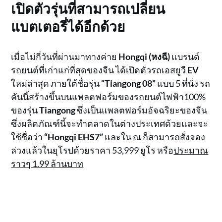
เปิดตัวรุ่นที่สามารถเปลี่ยน
แบตเตอรี่ได้อีกด้วย
เมื่อไม่กี่วันที่ผ่านมาทางค่าย
Hongqi (หงฉี)
แบรนด์
รถยนต์ที่เก่าแก่ที่สุดของจีน ได้เปิดตัวรถเอสยูวี
EV
ใหม่ล่าสุด ภายใต้ชื่อรุ่น
“Tiangong 08”
แบบ 5 ที่นั่ง รถ
คันนี้สร้างขึ้นบนแพลตฟอร์มของรถยนต์ไฟฟ้า100%
ของรุ่น
Tiangong
ซึ่งเป็นแพลตฟอร์มอัจฉริยะของจีน
ซึ่งผลิตภัณฑ์นี้จะทำตลาดในต่างประเทศด้วยและจะ
ใช้ชื่อว่า
“Hongqi EHS7”
และใน ณ ก็สามารถสั่งจอง
ล่วงแล้วในยุโรปด้วยราคา 53,999 ยูโร หรือ
ประมาณ
ราวๆ 1.99 ล้านบาท