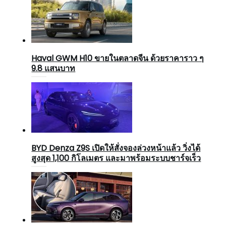
Haval GWM H10 ขายในตลาดจีน ด้วยราคาราว ๆ
9.8 แสนบาท
BYD Denza Z9S เปิดให้สั่งจองล่วงหน้าแล้ว วิ่งได้
สูงสุด 1,100 กิโลเมตร และมาพร้อมระบบชาร์จเร็ว