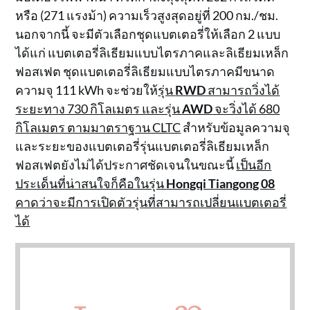
หรือ (271 แรงม้า) ความเร็วสูงสุดอยู่ที่ 200 กม./ชม.
นอกจากนี้ จะมีตัวเลือกชุดแบตเตอรี่ให้เลือก 2 แบบ
ได้แก่ แบตเตอรี่ลิเธียมแบบไตรภาคและลิเธียมเหล็ก
ฟอสเฟต ชุดแบตเตอรี่ลิเธียมแบบไตรภาคมีขนาด
ความจุ 111 kWh จะช่วยให้
รุ่น
RWD
สามารถวิ่งได้
ระยะทาง 730 กิโลเมตร และรุ่น
AWD
จะวิ่งได้ 680
กิโลเมตร ตามมาตราฐาน CLTC
สำหรับข้อมูลความจุ
และระยะของแบตเตอรี่รุ่นแบตเตอรี่ลิเธียมเหล็ก
ฟอสเฟตยังไม่ได้ประกาศชัดเจนในขณะนี้
เป็นอีก
ประเด็นที่น่าสนใจก็คือในรุ่น
Hongqi Tiangong 08
คาดว่าจะมีการเปิดตัวรุ่นที่สามารถเปลี่ยนแบตเตอรี่
ได้