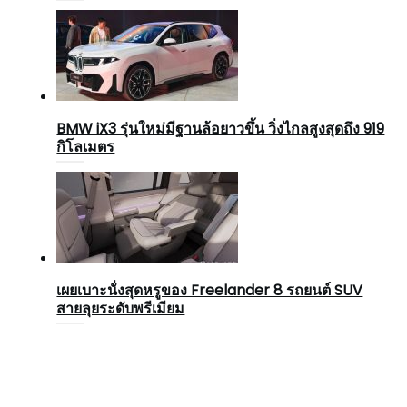
BMW iX3 รุ่นใหม่มีฐานล้อยาวขึ้น วิ่งไกลสูงสุดถึง 919
กิโลเมตร
เผยเบาะนั่งสุดหรูของ Freelander 8 รถยนต์ SUV
สายลุยระดับพรีเมียม