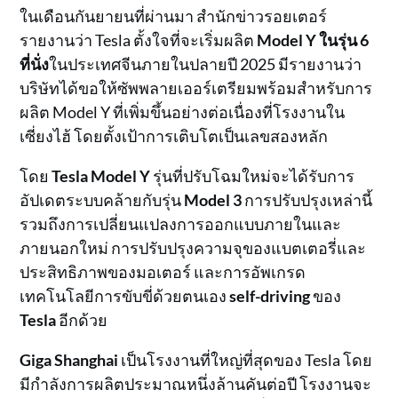
ในเดือนกันยายนที่ผ่านมา สำนักข่าวรอยเตอร์
รายงานว่า Tesla ตั้งใจที่จะเริ่มผลิต
Model Y ในรุ่น 6
ที่นั่ง
ในประเทศจีนภายในปลายปี 2025 มีรายงานว่า
บริษัทได้ขอให้ซัพพลายเออร์เตรียมพร้อมสำหรับการ
ผลิต Model Y ที่เพิ่มขึ้นอย่างต่อเนื่องที่โรงงานใน
เซี่ยงไฮ้ โดยตั้งเป้าการเติบโตเป็นเลขสองหลัก
โดย
Tesla Model Y
รุ่นที่ปรับโฉมใหม่จะได้รับการ
อัปเดตระบบคล้ายกับรุ่น
Model 3
การปรับปรุงเหล่านี้
รวมถึงการเปลี่ยนแปลงการออกแบบภายในและ
ภายนอกใหม่ การปรับปรุงความจุของแบตเตอรี่และ
ประสิทธิภาพของมอเตอร์ และการอัพเกรด
เทคโนโลยีการขับขี่ด้วยตนเอง
self-driving
ของ
Tesla
อีกด้วย
Giga Shanghai
เป็นโรงงานที่ใหญ่ที่สุดของ Tesla โดย
มีกำลังการผลิตประมาณหนึ่งล้านคันต่อปี โรงงานจะ