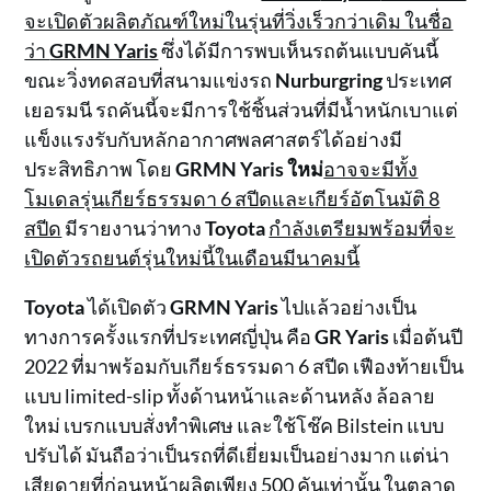
จะเปิดตัวผลิตภัณฑ์ใหม่ในรุ่นที่วิ่งเร็วกว่าเดิม ในชื่อ
ว่า
GRMN Yaris
ซึ่งได้มีการพบเห็นรถต้นแบบคันนี้
ขณะวิ่งทดสอบที่สนามแข่งรถ
Nurburgring
ประเทศ
เยอรมนี รถคันนี้จะมีการใช้ชิ้นส่วนที่มีน้ำหนักเบาแต่
แข็งแรงรับกับหลักอากาศพลศาสตร์ได้อย่างมี
ประสิทธิภาพ โดย
GRMN Yaris ใหม่
อาจจะมีทั้ง
โมเดลรุ่นเกียร์ธรรมดา 6 สปีดและเกียร์อัตโนมัติ 8
สปีด
มีรายงานว่าทาง
Toyota
กำลังเตรียมพร้อมที่จะ
เปิดตัวรถยนต์รุ่นใหม่นี้ในเดือนมีนาคมนี้
Toyota
ได้เปิดตัว
GRMN Yaris
ไปแล้วอย่างเป็น
ทางการครั้งแรกที่ประเทศญี่ปุ่น คือ
GR Yaris
เมื่อต้นปี
2022 ที่มาพร้อมกับเกียร์ธรรมดา 6 สปีด เฟืองท้ายเป็น
แบบ limited-slip ทั้งด้านหน้าและด้านหลัง ล้อลาย
ใหม่ เบรกแบบสั่งทำพิเศษ และใช้โช๊ค Bilstein แบบ
ปรับได้ มันถือว่าเป็นรถที่ดีเยี่ยมเป็นอย่างมาก แต่น่า
เสียดายที่ก่อนหน้าผลิตเพียง 500 คันเท่านั้น ในตลาด