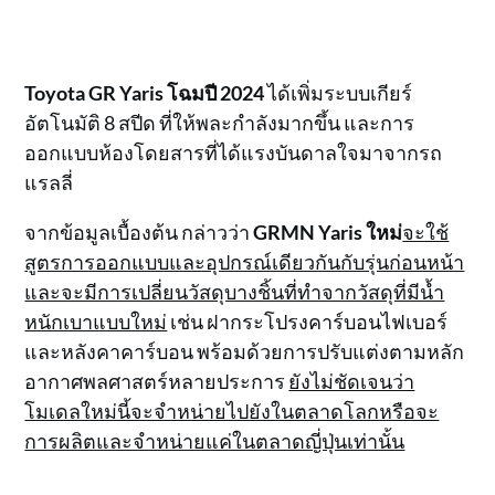
Toyota GR Yaris โฉมปี 2024
ได้เพิ่มระบบเกียร์
อัตโนมัติ 8 สปีด ที่ให้พละกำลังมากขึ้น และการ
ออกแบบห้องโดยสารที่ได้แรงบันดาลใจมาจากรถ
แรลลี่
จากข้อมูลเบื้องต้น กล่าวว่า
GRMN Yaris ใหม่
จะใช้
สูตรการออกแบบและอุปกรณ์เดียวกันกับรุ่นก่อนหน้า
และจะมีการเปลี่ยนวัสดุบางชิ้นที่ทำจากวัสดุที่มีน้ำ
หนักเบาแบบใหม่
เช่น ฝากระโปรงคาร์บอนไฟเบอร์
และหลังคาคาร์บอน พร้อมด้วยการปรับแต่งตามหลัก
อากาศพลศาสตร์หลายประการ
ยังไม่ชัดเจนว่า
โมเดลใหม่นี้จะจำหน่ายไปยังในตลาดโลกหรือจะ
การผลิตและจำหน่ายแค่ในตลาดญี่ปุ่นเท่านั้น