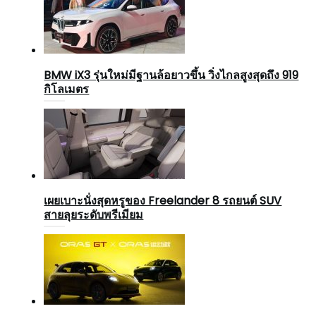
BMW iX3 รุ่นใหม่มีฐานล้อยาวขึ้น วิ่งไกลสูงสุดถึง 919
กิโลเมตร
เผยเบาะนั่งสุดหรูของ Freelander 8 รถยนต์ SUV
สายลุยระดับพรีเมียม