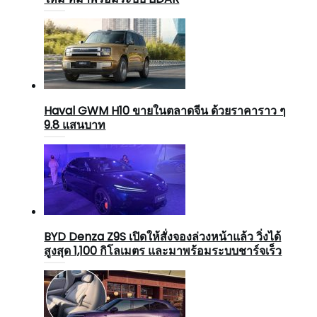
Haval GWM H10 ขายในตลาดจีน ด้วยราคาราว ๆ
9.8 แสนบาท
BYD Denza Z9S เปิดให้สั่งจองล่วงหน้าแล้ว วิ่งได้
สูงสุด 1,100 กิโลเมตร และมาพร้อมระบบชาร์จเร็ว