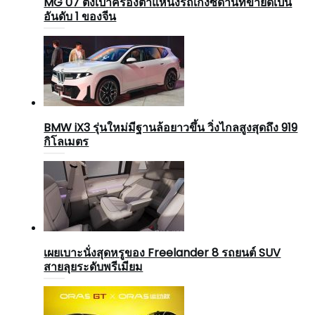
MG 07 ตั้งเป้าครองตำแหน่งรถเก๋งซีดานที่ขายดีเป็น
อันดับ 1 ของจีน
BMW iX3 รุ่นใหม่มีฐานล้อยาวขึ้น วิ่งไกลสูงสุดถึง 919
กิโลเมตร
เผยเบาะนั่งสุดหรูของ Freelander 8 รถยนต์ SUV
สายลุยระดับพรีเมียม