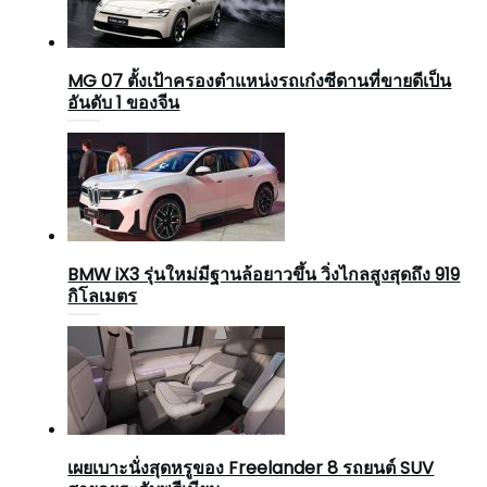
MG 07 ตั้งเป้าครองตำแหน่งรถเก๋งซีดานที่ขายดีเป็น
อันดับ 1 ของจีน
BMW iX3 รุ่นใหม่มีฐานล้อยาวขึ้น วิ่งไกลสูงสุดถึง 919
กิโลเมตร
เผยเบาะนั่งสุดหรูของ Freelander 8 รถยนต์ SUV