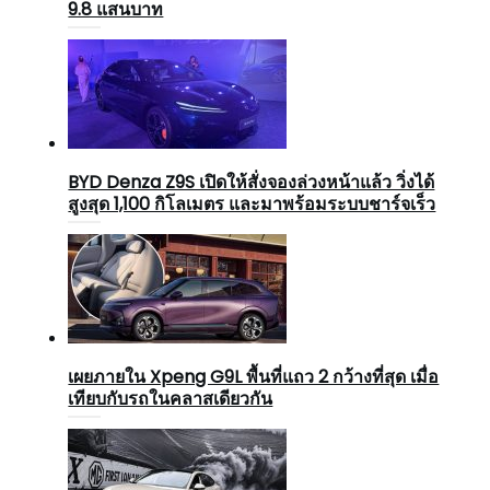
9.8 แสนบาท
BYD Denza Z9S เปิดให้สั่งจองล่วงหน้าแล้ว วิ่งได้
สูงสุด 1,100 กิโลเมตร และมาพร้อมระบบชาร์จเร็ว
เผยภายใน Xpeng G9L พื้นที่แถว 2 กว้างที่สุด เมื่อ
เทียบกับรถในคลาสเดียวกัน