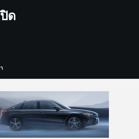
ปิด
รา