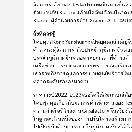
จัดการทั่วไปของ
Tesla
ประเทศจีน มาเป็นหั
ร่วมงานกับ Xiaomi แล้วเมื่อต้นเดือนมีนาค
Xiaorui ผู้อำนวยการฝ่าย Xiaomi Auto คนปัจจ
สิ่งที่ควรรู้
โดยคุณ Kong Yanshuang เป็นบุคคลสำคัญใน
ตำแหน่งผู้จัดการทั่วไปประจำภูมิภาคจีนตอน
ประจำภูมิภาคจีน ตลอดระยะเวลาที่ดำรง
เครือข่ายการขายและกลยุทธ์การส่งเสริมแ
เธอรวมถึงการดูแลการขยายศูนย์บริการในเมื
ตลาดระดับรองลงมาด้วย
ระหว่างปี 2022 -2023 เธอได้ให้สัมภาษณ์สื่
โดยพูดคุยเกี่ยวกับผลการดำเนินงานของ Tesla
ความสำเร็จที่โรงงาน Gigafactory ในเซี่ยง
ในฐานะส่วนหนึ่งของการปรับโครงสร้างการบ
ไปเป็นผู้นำด้านการขายในภูมิภาคเซี่ยงไฮ