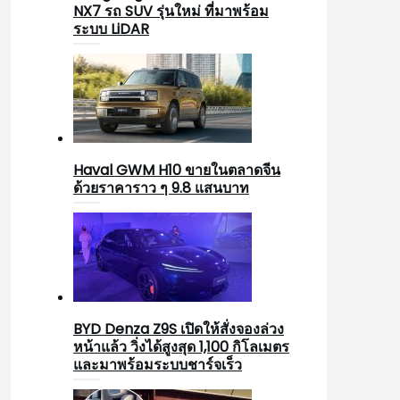
NX7 รถ SUV รุ่นใหม่ ที่มาพร้อม
ระบบ LiDAR
Haval GWM H10 ขายในตลาดจีน
ด้วยราคาราว ๆ 9.8 แสนบาท
BYD Denza Z9S เปิดให้สั่งจองล่วง
หน้าแล้ว วิ่งได้สูงสุด 1,100 กิโลเมตร
และมาพร้อมระบบชาร์จเร็ว