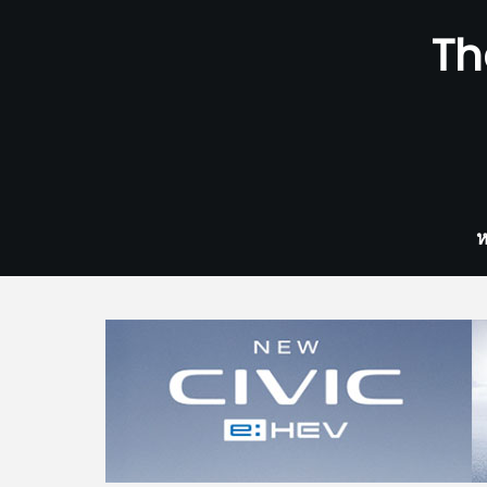
Skip
Th
to
content
ห