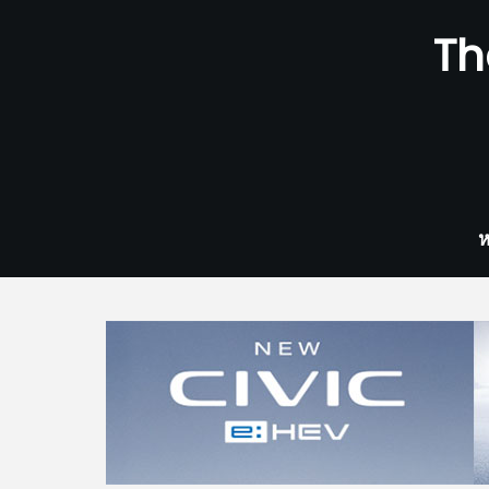
Skip
Th
to
content
ห