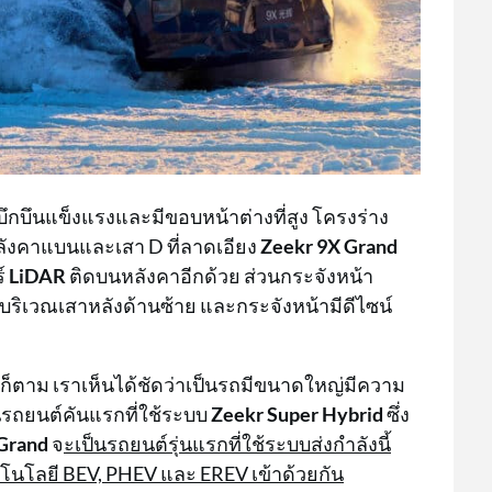
่บึกบึนแข็งแรงและมีขอบหน้าต่างที่สูง โครงร่าง
หลังคาแบนและเสา D ที่ลาดเอียง
Zeekr 9X Grand
์
LiDAR
ติดบนหลังคาอีกด้วย ส่วนกระจังหน้า
งบริเวณเสาหลังด้านซ้าย และกระจังหน้ามีดีไซน์
ไรก็ตาม เราเห็นได้ชัดว่าเป็นรถมีขนาดใหญ่มีความ
นรถยนต์คันแรกที่ใช้ระบบ
Zeekr Super Hybrid
ซึ่ง
Grand
จ
ะเป็นรถยนต์รุ่นแรกที่ใช้ระบบส่งกำลังนี้
นโลยี BEV, PHEV และ EREV เข้าด้วยกัน