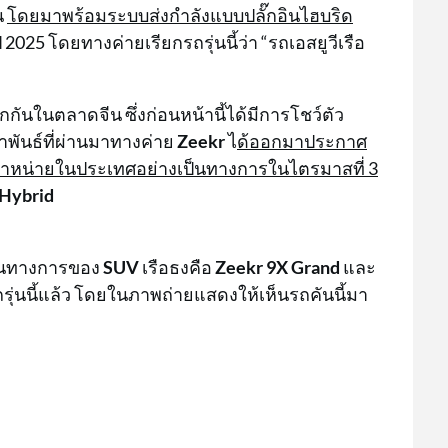
น
โดยมาพร้อมระบบส่งกำลังแบบปลั๊กอินไฮบริด
2025 โดยทางค่ายเรียกรถรุ่นนี้ว่า “รถเอสยูวีเรือ
ียกกันในตลาดจีน ซึ่งก่อนหน้านี้ได้มีการโชว์ตัว
าพันธ์ที่ผ่านมาทางค่าย
Zeekr
ไ
ด้ออกมาประกาศ
งจำหน่ายในประเทศอย่างเป็นทางการในไตรมาสที่ 3
 Hybrid
เป็นทางการของ
SUV
เรือธงคือ
Zeekr 9X Grand
และ
ุ่นนี้แล้ว โดยในภาพถ่ายแสดงให้เห็นรถคันนี้มา