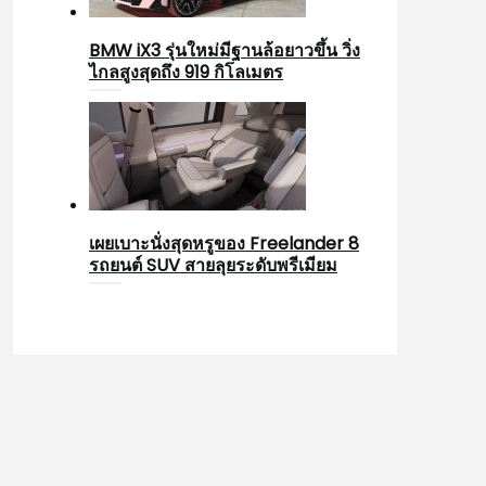
BMW iX3 รุ่นใหม่มีฐานล้อยาวขึ้น วิ่ง
ไกลสูงสุดถึง 919 กิโลเมตร
เผยเบาะนั่งสุดหรูของ Freelander 8
รถยนต์ SUV สายลุยระดับพรีเมียม