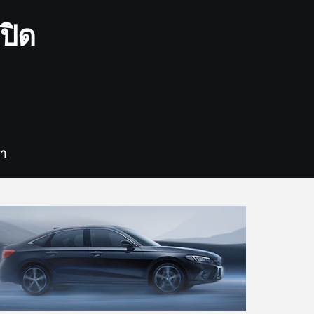
ปิด
รา