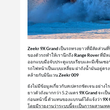
Zeekr 9X Grand
เป็นรถทรงยาวที่มีสัดส่วนที
ของตัวรถทำให้เรานึกถึง
Range Rover
ที่มี
ออกแบบมือจับประตูแบบเรียบและมีเซ็นเซอร
รถไฟหน้าเป็นแบบเหลี่ยม ฝาถังน้ำมันอยู่ตร
คล้ายกับมินิแวน
Zeekr 009
ยังไม่มีข้อมูลเกี่ยวกับสเปครถชัดเจน อย่าง
ยาวตัวถังมากกว่า 5.2 เมตร
9X Grand
จะเป็
ก่อนหน้านี้ ตัวแทนของแบรนด์ได้แจ้งว่า
9X 
โดยมีรายงานว่าระบบนี้จะเป็นการผสานเทคโ