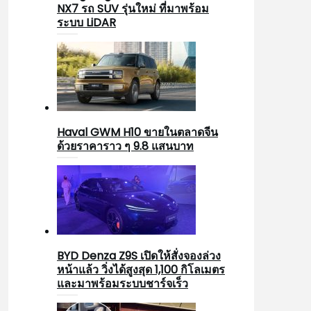
NX7 รถ SUV รุ่นใหม่ ที่มาพร้อม
ระบบ LiDAR
Haval GWM H10 ขายในตลาดจีน
ด้วยราคาราว ๆ 9.8 แสนบาท
BYD Denza Z9S เปิดให้สั่งจองล่วง
หน้าแล้ว วิ่งได้สูงสุด 1,100 กิโลเมตร
และมาพร้อมระบบชาร์จเร็ว