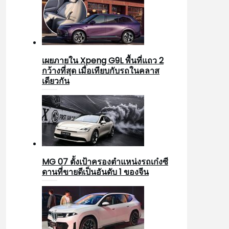
เผยภายใน Xpeng G9L พื้นที่แถว 2
กว้างที่สุด เมื่อเทียบกับรถในคลาส
เดียวกัน
MG 07 ตั้งเป้าครองตำแหน่งรถเก๋งซี
ดานที่ขายดีเป็นอันดับ 1 ของจีน