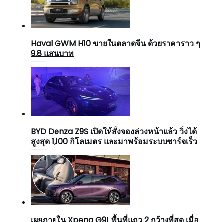
Haval GWM H10 ขายในตลาดจีน ด้วยราคาราว ๆ
9.8 แสนบาท
BYD Denza Z9S เปิดให้สั่งจองล่วงหน้าแล้ว วิ่งได้
สูงสุด 1,100 กิโลเมตร และมาพร้อมระบบชาร์จเร็ว
เผยภายใน Xpeng G9L พื้นที่แถว 2 กว้างที่สุด เมื่อ