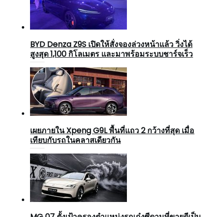
BYD Denza Z9S เปิดให้สั่งจองล่วงหน้าแล้ว วิ่งได้
สูงสุด 1,100 กิโลเมตร และมาพร้อมระบบชาร์จเร็ว
เผยภายใน Xpeng G9L พื้นที่แถว 2 กว้างที่สุด เมื่อ
เทียบกับรถในคลาสเดียวกัน
MG 07 ตั้งเป้าครองตำแหน่งรถเก๋งซีดานที่ขายดีเป็น