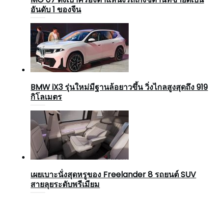
อันดับ 1 ของจีน
BMW iX3 รุ่นใหม่มีฐานล้อยาวขึ้น วิ่งไกลสูงสุดถึง 919
กิโลเมตร
เผยเบาะนั่งสุดหรูของ Freelander 8 รถยนต์ SUV
สายลุยระดับพรีเมียม