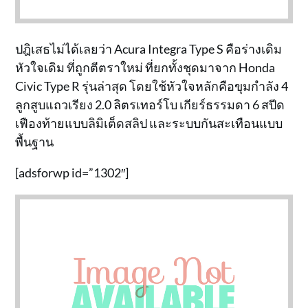
ปฎิเสธไม่ได้เลยว่า Acura Integra Type S คือร่างเดิม
หัวใจเดิม ที่ถูกตีตราใหม่ ที่ยกทั้งชุดมาจาก Honda
Civic Type R รุ่นล่าสุด โดยใช้หัวใจหลักคือขุมกำลัง 4
ลูกสูบแถวเรียง 2.0 ลิตรเทอร์โบ เกียร์ธรรมดา 6 สปีด
เฟืองท้ายแบบลิมิเต็ดสลิป และระบบกันสะเทือนแบบ
พื้นฐาน
[adsforwp id=”1302″]