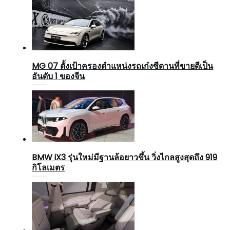
MG 07 ตั้งเป้าครองตำแหน่งรถเก๋งซีดานที่ขายดีเป็น
อันดับ 1 ของจีน
BMW iX3 รุ่นใหม่มีฐานล้อยาวขึ้น วิ่งไกลสูงสุดถึง 919
กิโลเมตร