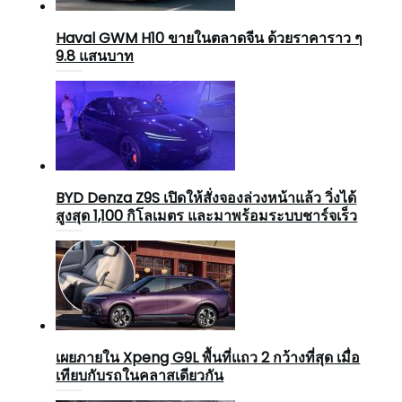
Haval GWM H10 ขายในตลาดจีน ด้วยราคาราว ๆ
9.8 แสนบาท
BYD Denza Z9S เปิดให้สั่งจองล่วงหน้าแล้ว วิ่งได้
สูงสุด 1,100 กิโลเมตร และมาพร้อมระบบชาร์จเร็ว
เผยภายใน Xpeng G9L พื้นที่แถว 2 กว้างที่สุด เมื่อ
เทียบกับรถในคลาสเดียวกัน