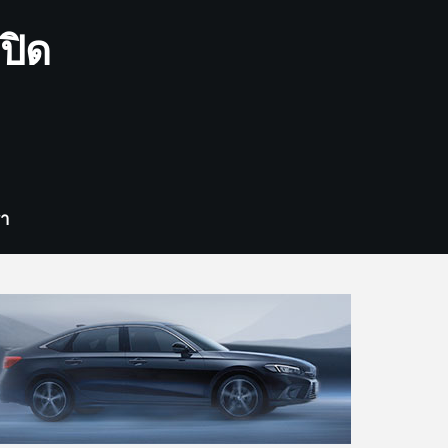
ปิด
รา