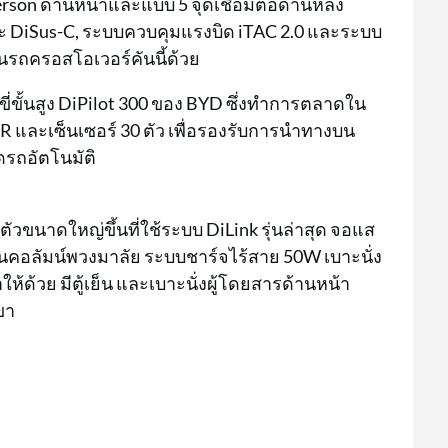
on ด้านหน้าและแบบ 5 จุดเชื่อมต่อด้านหลัง
ยะ DiSus-C, ระบบควบคุมแรงบิด iTAC 2.0 และระบบ
รถครอสโอเวอร์คันนี้ด้วย
ขี่ขั้นสูง DiPilot 300 ของ BYD ซึ่งทำการตลาดใน
AR และเซ็นเซอร์ 30 ตัว เพื่อรองรับการนำทางบน
ดรถอัตโนมัติ
วขนาดใหญ่ขึ้นที่ใช้ระบบ DiLink รุ่นล่าสุด จอแส
บนคอลัมน์พวงมาลัย ระบบชาร์จไร้สาย 50W เบาะนั่ง
้วย มีตู้เย็น และเบาะนั่งผู้โดยสารด้านหน้า
ขา