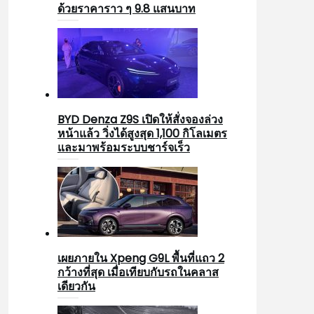
ด้วยราคาราว ๆ 9.8 แสนบาท
BYD Denza Z9S เปิดให้สั่งจองล่วง
หน้าแล้ว วิ่งได้สูงสุด 1,100 กิโลเมตร
และมาพร้อมระบบชาร์จเร็ว
เผยภายใน Xpeng G9L พื้นที่แถว 2
กว้างที่สุด เมื่อเทียบกับรถในคลาส
เดียวกัน