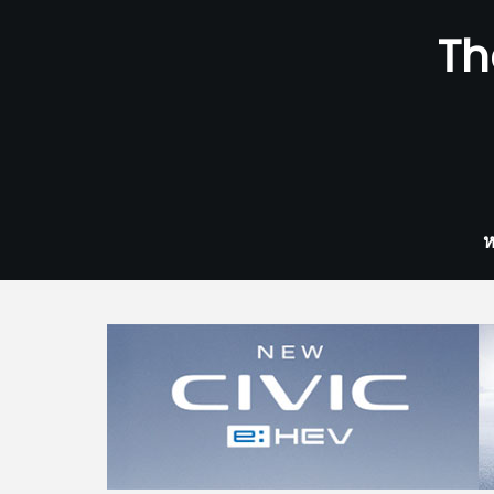
Skip
Th
to
content
ห