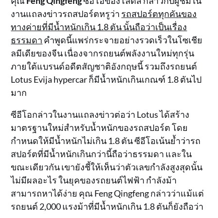
คุณ
Feng Qingfeng
ซีอีโอของโลตัส กล่าวกับผู้ชมใน
งานแถลงข่าวรถสปอร์ตหรูว่า
รถสปอร์ตทุกคันของ
ทางค่ายที่มีน้ำหนักเกิน 1.8 ตัน นั้นถือว่าเป็นเรื่อง
ธรรมดา
คำพูดนี้แพร่กระจายอย่างรวดเร็วในโซเชีย
ลมีเดียของจีน เนื่องจากรถยนต์พลังงานใหม่ทุกรุ่น
ภายใต้แบรนด์อดีตสัญชาติอังกฤษนี้ รวมถึงรถยนต์
Lotus Evija hypercar ก็มีน้ำหนักเกินเกณฑ์ 1.8 ตันไป
มาก
ซีอีโอกล่าวในงานแถลงข่าวต่อว่า Lotus ได้สร้าง
มาตรฐานใหม่สำหรับน้ำหนักของรถสปอร์ต โดย
กำหนดให้มีน้ำหนักไม่เกิน 1.8 ตัน ซีอีโอเน้นย้ำว่ารถ
สปอร์ตที่มีน้ำหนักเกินกว่านี้ถือว่าธรรมดา และใน
ขณะเดียวกัน เขายังชี้ให้เห็นว่าตัวเลขกำลังสูงสุดนั้น
ไม่มีผลอะไร ในยุคของรถยนต์ไฟฟ้า กำลังม้า
สามารถหาได้ง่าย คุณ Feng Qingfeng กล่าวว่าแม้แต่
รถยนต์ 2,000 แรงม้าที่มีน้ำหนักเกิน 1.8 ตันก็ยังถือว่า