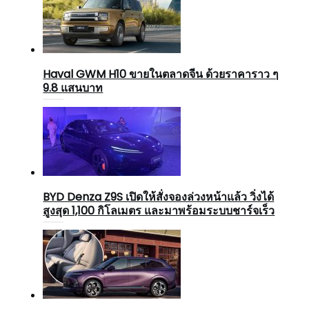
Haval GWM H10 ขายในตลาดจีน ด้วยราคาราว ๆ
9.8 แสนบาท
BYD Denza Z9S เปิดให้สั่งจองล่วงหน้าแล้ว วิ่งได้
สูงสุด 1,100 กิโลเมตร และมาพร้อมระบบชาร์จเร็ว