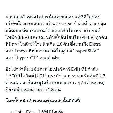
ความมุ่งมั่นของ Lotus นั้นน่ายกย่อง แต่ซีอีโอของ
บริษัทต้องตระหนักว่าคำพูดของเขากำลังทำลายกลุ่ม
ผลิตภัณฑ์ของแบรนด์ตัวเองหรือไม่ เพราะรถยนต์
ไฟฟ้า (BEV) และรถยนต์ปลั๊กอินไฮบริด (PHEV) ทุกคัน
ที่มีตราโลตัสมีน้ำหนักเกิน 1.8 ตัน ซึ่งรวมถึง Eletre
และ Emeya ที่ทำการตลาดในฐานะ ” hyper SUV ”
และ ” hyper-GT ” ตามลำดับ
ยิ่งไปกว่านั้น แม้แต่รถไฮเปอร์คาร์ Evija ที่มีกำลัง
1,500 กิโลวัตต์ (2,011 แรงม้า) และราคาเริ่มต้นที่ 2.3
ล้านดอลลาร์สหรัฐ (หรือประมาณราว ๆ 75 ล้านบาท)
ก็ยังมีน้ำหนักมากกว่า 1.8 ตัน
โดยน้ำหนักตัวรถของรุ่นเหล่านั้นมีดังนี้
Lotus Evija – 1,894 กิโลกรัม