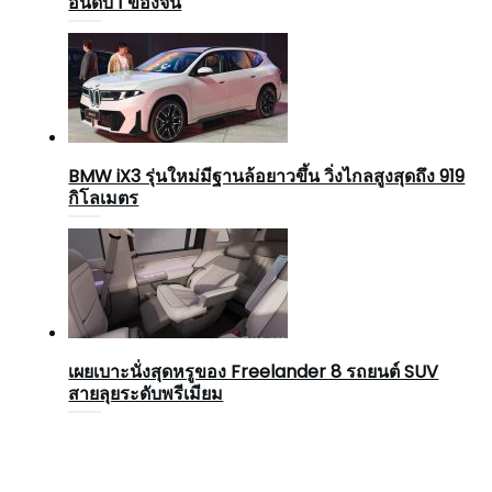
อันดับ 1 ของจีน
BMW iX3 รุ่นใหม่มีฐานล้อยาวขึ้น วิ่งไกลสูงสุดถึง 919
กิโลเมตร
เผยเบาะนั่งสุดหรูของ Freelander 8 รถยนต์ SUV
สายลุยระดับพรีเมียม