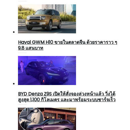
Haval GWM H10 ขายในตลาดจีน ด้วยราคาราว ๆ
9.8 แสนบาท
BYD Denza Z9S เปิดให้สั่งจองล่วงหน้าแล้ว วิ่งได้
สูงสุด 1,100 กิโลเมตร และมาพร้อมระบบชาร์จเร็ว