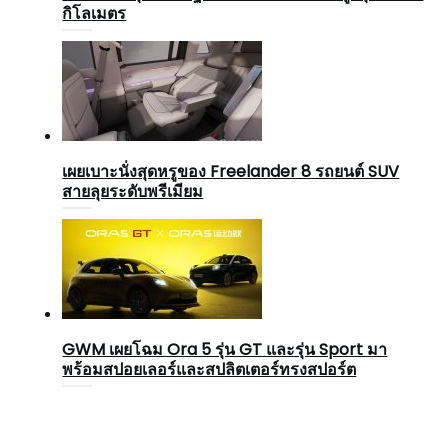
กิโลเมตร
เผยเบาะนั่งสุดหรูของ Freelander 8 รถยนต์ SUV
สายลุยระดับพรีเมียม
GWM เผยโฉม Ora 5 รุ่น GT และรุ่น Sport มา
พร้อมสปอยเลอร์และสปลิตเตอร์ทรงสปอร์ต