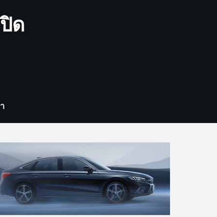
ปิด
รา