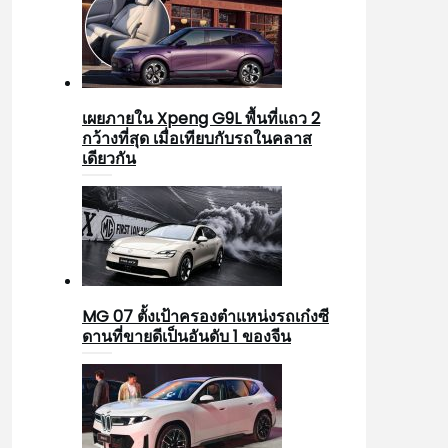
เผยภายใน Xpeng G9L พื้นที่แถว 2
กว้างที่สุด เมื่อเทียบกับรถในคลาส
เดียวกัน
MG 07 ตั้งเป้าครองตำแหน่งรถเก๋งซี
ดานที่ขายดีเป็นอันดับ 1 ของจีน