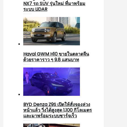
NX7 รถ SUV รุ่นใหม่ ที่มาพร้อม
ระบบ LiDAR
Haval GWM H10 ขายในตลาดจีน
ด้วยราคาราว ๆ 9.8 แสนบาท
BYD Denza Z9S เปิดให้สั่งจองล่วง
หน้าแล้ว วิ่งได้สูงสุด 1,100 กิโลเมตร
และมาพร้อมระบบชาร์จเร็ว