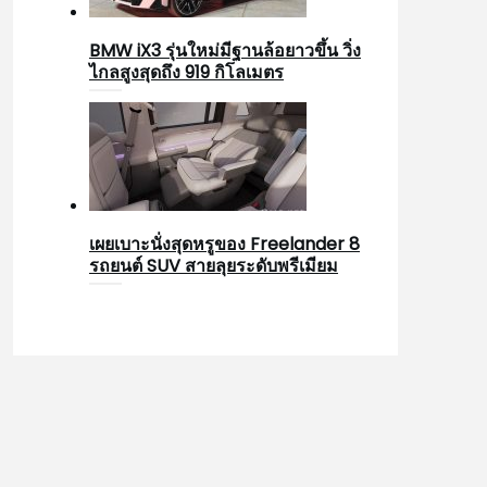
BMW iX3 รุ่นใหม่มีฐานล้อยาวขึ้น วิ่ง
ไกลสูงสุดถึง 919 กิโลเมตร
เผยเบาะนั่งสุดหรูของ Freelander 8
รถยนต์ SUV สายลุยระดับพรีเมียม