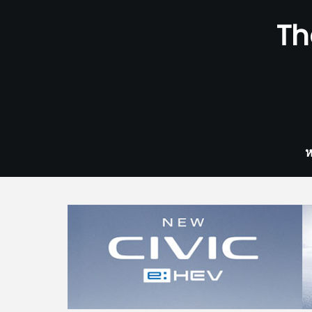
Skip
Th
to
content
ห