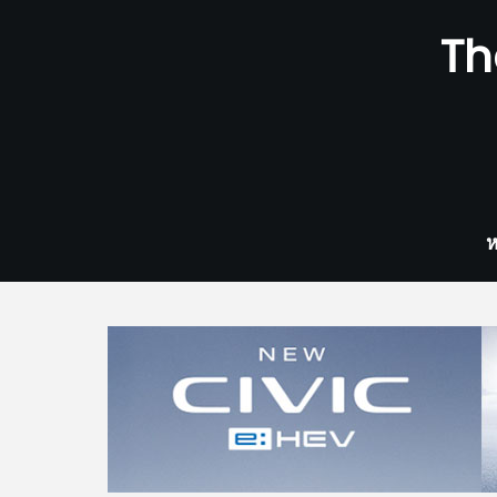
Skip
Th
to
content
ห