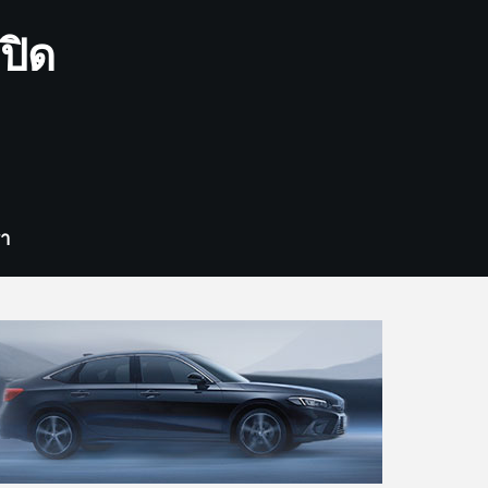
ปิด
รา