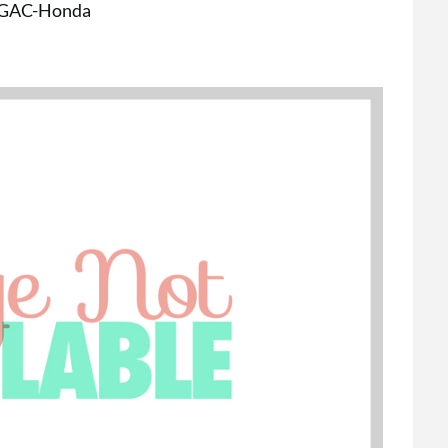
ย GAC-Honda