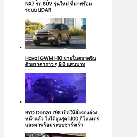
NX7 รถ SUV รุ่นใหม่ ที่มาพร้อม
ระบบ LiDAR
Haval GWM H10 ขายในตลาดจีน
ด้วยราคาราว ๆ 9.8 แสนบาท
BYD Denza Z9S เปิดให้สั่งจองล่วง
หน้าแล้ว วิ่งได้สูงสุด 1,100 กิโลเมตร
และมาพร้อมระบบชาร์จเร็ว